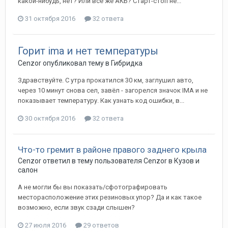
какой-нибудь, нет? Или всё же АКБ? Старт-стоп не...
31 октября 2016
32 ответа
Горит ima и нет температуры
Cenzor
опубликовал тему в
Гибридка
Здравствуйте. С утра прокатился 30 км, заглушил авто,
через 10 минут снова сел, завёл - загорелся значок IMA и не
показывает температуру. Как узнать код ошибки, в...
30 октября 2016
32 ответа
Что-то гремит в районе правого заднего крыла
Cenzor
ответил в тему пользователя
Cenzor
в
Кузов и
салон
А не могли бы вы показать/сфотографировать
месторасположение этих резиновых упор? Да и как такое
возможно, если звук сзади слышен?
27 июля 2016
29 ответов