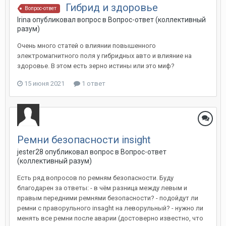
Гибрид и здоровье
Вопрос-ответ
Irina
опубликовал вопрос в
Вопрос-ответ (коллективный
разум)
Очень много статей о влиянии повышенного
электромагнитного поля у гибридных авто и влияние на
здоровье. В этом есть зерно истины или это миф?
15 июня 2021
1 ответ
Ремни безопасности insight
jester28
опубликовал вопрос в
Вопрос-ответ
(коллективный разум)
Есть ряд вопросов по ремням безопасности. Буду
благодарен за ответы: - в чём разница между левым и
правым передними ремнями безопасности? - подойдут ли
ремни с праворульного insaght на леворульный? - нужно ли
менять все ремни после аварии (достоверно известно, что