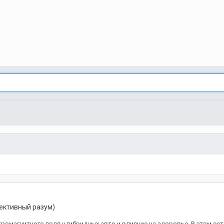
ективный разум)
ромагнитного поля у гибридных авто и влияние на здоровье. В этом ест