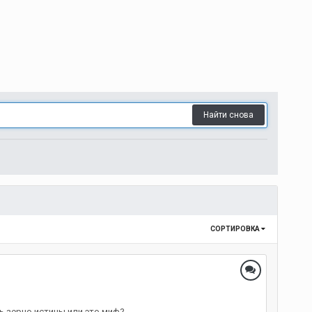
Найти снова
СОРТИРОВКА
ь зерно истины или это миф?