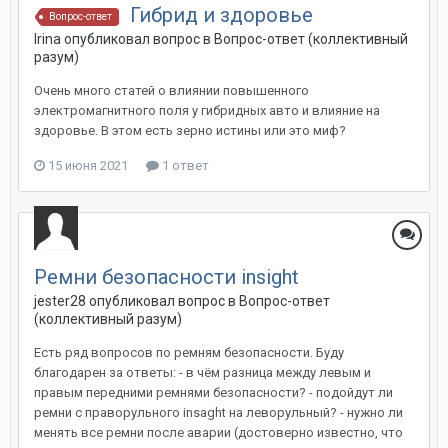
Гибрид и здоровье
Вопрос-ответ
Irina
опубликовал вопрос в
Вопрос-ответ (коллективный
разум)
Очень много статей о влиянии повышенного
электромагнитного поля у гибридных авто и влияние на
здоровье. В этом есть зерно истины или это миф?
15 июня 2021
1 ответ
Ремни безопасности insight
jester28
опубликовал вопрос в
Вопрос-ответ
(коллективный разум)
Есть ряд вопросов по ремням безопасности. Буду
благодарен за ответы: - в чём разница между левым и
правым передними ремнями безопасности? - подойдут ли
ремни с праворульного insaght на леворульный? - нужно ли
менять все ремни после аварии (достоверно известно, что