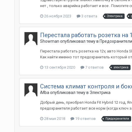
нет , только аварийка работает и все . Помогите
26 ноября 2023
3 ответа
Электрика
Перестала работать розетка на 
Showman
опубликовал тему в
Предохранител
Перестала работать розетка на 12v, авто Honda Sh
Как найти именно тот предохранитель который отв
13 сентября 2020
7 ответов
электрика
Система климат контроля и бок
iMba
опубликовал тему в
Электрика
Добрый день, приобрел Honda Fit Hybrid 12 год, 
предохранителя работает все норм (когда ключ за
28 мая 2018
19 ответов
Предохранители