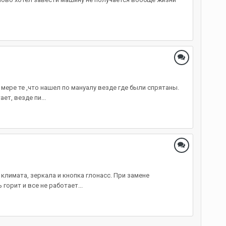
 мере те ,что нашел по мануалу везде где были спрятаны.
т, везде пи...
 климата, зеркала и кнопка глонасс. При замене
орит и все не работает...