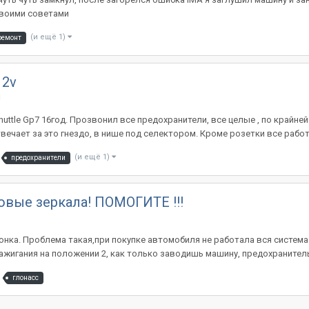
 своими советами
(и ещё 1)
ремонт
12v
и
uttle Gp7 16год. Прозвонил все предохранители, все целые , по крайней
ечает за это гнездо, в нише под селектором. Кроме розетки все работае
(и ещё 1)
предохранители
овые зеркала! ПОМОГИТЕ !!!
Японка. Проблема такая,при покупке автомобиля не работала вся система
жигания на положении 2, как только заводишь машину, предохранитель г
глонасс