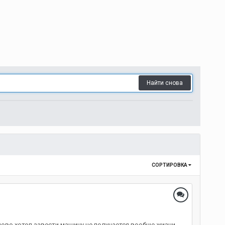
Найти снова
СОРТИРОВКА
аново хотел завести машину не получается вообще жизни