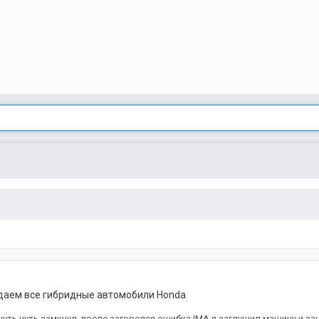
ждаем все гибридные автомобили Honda
чуть чуть замкнул, после загорелся ошибка IMA я заглушил машину и з