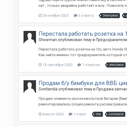
нет , только аварийка работает и все . Помогите
26 ноября 2023
3 ответа
Электрика
Перестала работать розетка на 
Showman
опубликовал тему в
Предохранител
Перестала работать розетка на 12v, авто Honda Sh
Как найти именно тот предохранитель который отв
13 сентября 2020
7 ответов
электрика
Продам б/у бамбуки для ВВБ ци
Svetlandia
опубликовал тему в
Продажа запчаст
Продаю элементы высоковольтной батареи (бамбуки
ремонтировались (опция ремонта рассматривалась,
8 июля 2020
1 ответ
ima
civichybrid