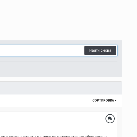
Найти снова
СОРТИРОВКА
аново хотел завести машину не получается вообще жизни