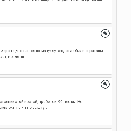
 мере те ,что нашел по мануалу везде где были спрятаны.
т, везде пи...
оянии этой весной, пробег ок. 90 тыс км. Не
плект, по 4 тыс за шту...