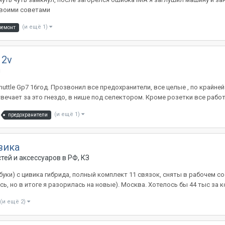
 своими советами
(и ещё 1)
ремонт
12v
и
uttle Gp7 16год. Прозвонил все предохранители, все целые , по крайней
ечает за это гнездо, в нише под селектором. Кроме розетки все работае
(и ещё 1)
предохранители
вика
ей и аксессуаров в РФ, КЗ
) с цивика гибрида, полный комплект 11 связок, сняты в рабочем сост
 но в итоге я разорилась на новые). Москва. Хотелось бы 44 тыс за ком
(и ещё 2)