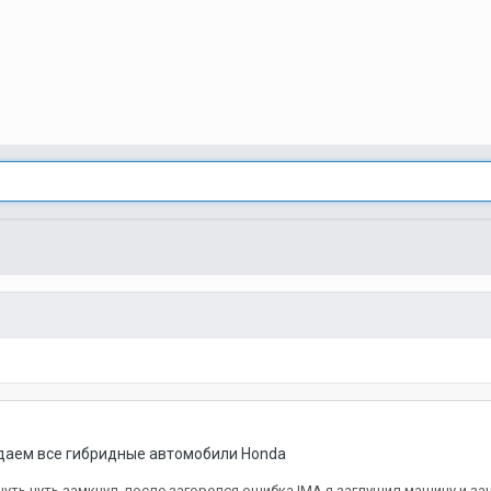
ждаем все гибридные автомобили Honda
чуть чуть замкнул, после загорелся ошибка IMA я заглушил машину и з