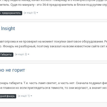
ель. Судя по мануалу - это 36-й предохранитель в блоке под рулем спра
(и ещё 5)
предохранитель
Insight
автопрома и не проверил на момент покупки световое оборудование. Р
. Фонарь не разборный, поэтому заказал на всем известном сайте сет 
(и ещё 2)
Габариты
но не горит
арь габарита. Т.е. часть ламп светит, а часть нет. Сначала подумал фи
главное но если приглядеться в темноте, то они моргают, а значит не п
(и ещё 1)
адний фонарь