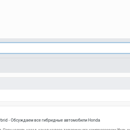
ybrid - Обсуждаем все гибридные автомобили Honda
 Пару недель назад, качал колесо товарищу его компрессором (будь он 