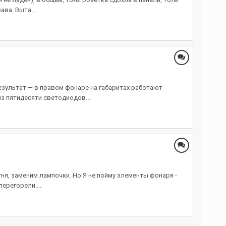
ва. Выта...
езультат — в правом фонаре на габаритах работают
из пятидесяти светодиодов...
гня, заменим лампочки. Но Я не пойму элементы фонаря -
ерегорели....