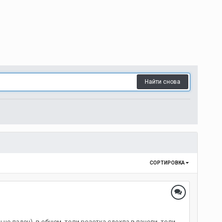
Найти снова
СОРТИРОВКА
не ладен), в общем, толи розетка сдохла в панели, толи