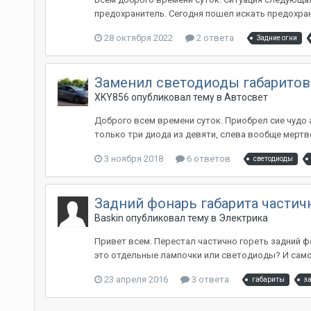
предохранитель. Сегодня пошел искать предохранит
28 октября 2022
2 ответа
Задние огни
Заменил светодиоды габаритов 
XKY856
опубликовал тему в
Автосвет
Доброго всем времени суток. Приобрел сие чудо 
только три диода из девяти, слева вообще мертво
3 ноября 2018
6 ответов
светодиоды
Задний фонарь габарита частич
Baskin
опубликовал тему в
Электрика
Привет всем. Перестал частично гореть задний фон
это отдельные лампочки или светодиоды? И самое 
23 апреля 2016
3 ответа
габариты
з