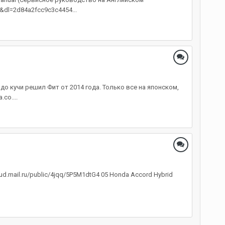
&dl=2d84a2fcc9c3c4454...
о кучи решил Фит от 2014 года. Только все на японском,
co....
d.mail.ru/public/4jqq/5P5M1dtG4 05 Honda Accord Hybrid