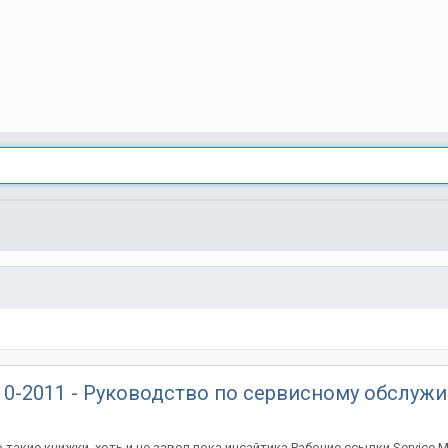
 2010-2011 - Руководство по сервисному обслу
такие книжки, хоть и не завел пока инсайтика Рабочие ссылки Service