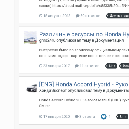
языке):https://cloud.mail.ru/public/c85338b20aa5
18 августа 2013
50 ответов
Документаци
Различные ресурсы по Honda Hy
gms24ru
опубликовал тему в
Документация
Интересно было по японскому официальному сайту 
но они молодцы - картинки пошаговые и все понятн
23 января 2017
11 ответов
Link
Docu
[ENG] Honda Accord Hybrid - Р
ХондаЭксперт
опубликовал тему в
Документа
Honda Accord Hybrid 2005 Service Manual (ENG) Ру
SM.rar
17 января 2020
3 ответа
1
Link