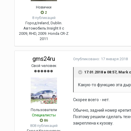
Новички
2
8 публикаций
Город:
Ireland, Dublin.
Автомобиль:
Insight II c
2009, RHD, 2009. Honda CR-Z
2011
gms24ru
Опубликовано:
17 января 2018
Свой человек
17.01.2018 в 08:57, Mark 
Какую-то функцию эта дыр
Скорее всего - нет.
Пользователи
Обычно, задний номер крепит
Специалисты
Поэтому решили сделать тех
86
закреплена к кузову.
808 публикаций
Город:
Красноярск