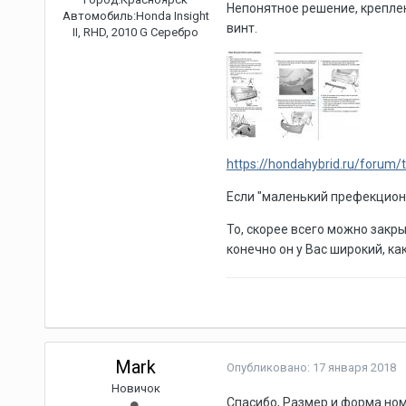
Непонятное решение, креплен
Автомобиль:
Honda Insight
винт.
II, RHD, 2010 G Серебро
https://hondahybrid.ru/forum/
Если "маленький префекциони
То, скорее всего можно закр
конечно он у Вас широкий, как
Mark
Опубликовано:
17 января 2018
Новичок
Спасибо, Размер и форма ном