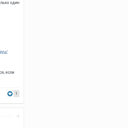
олько один
iyu/
я, если
1
Жалоба