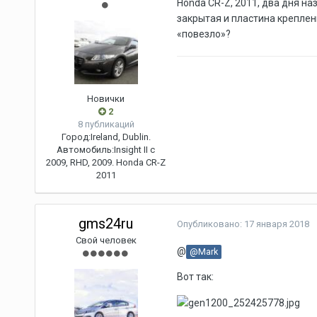
Honda CR-Z, 2011, два дня на
закрытая и пластина креплени
«повезло»?
Новички
2
8 публикаций
Город:
Ireland, Dublin.
Автомобиль:
Insight II c
2009, RHD, 2009. Honda CR-Z
2011
gms24ru
Опубликовано:
17 января 2018
Свой человек
@
@Mark
Вот так: