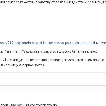
ия бампера кажется не участвуют во взаимодействии с рамкой, т
topic/717-eng-honda-cr-z-zf1-rukovodstvo-po-servisnomu-obsluzhivan
ст" шепчет: - "Заделай эту дыру! Все должно быть идеально."
ыть. На функционал не должно повлиять, номерным знаком закроетс
 в Японии (см. первое фото).
еров у нас разный,что-то придумаю.