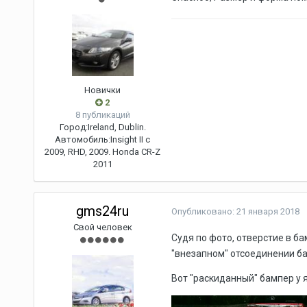
Новички
2
8 публикаций
Город:
Ireland, Dublin.
Автомобиль:
Insight II c
2009, RHD, 2009. Honda CR-Z
2011
gms24ru
Опубликовано:
21 января 2018
Свой человек
Судя по фото, отверстие в б
"внезапном" отсоединении ба
Вот "раскиданный" бампер у 