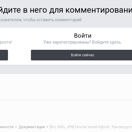
ойдите в него для комментирован
зователем, чтобы оставить комментарий
Войти
росто!
Уже зарегистрированы? Войдите здесь.
Войти сейчас
бенности
Документация
[RU, ENG, JPN] Honda Vezel Hybrid - Руковод