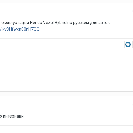
эксплуатации Honda Vezel Hybrid на русском для авто с
.sk/i/vDHfwcn08nH7QQ
ую интернави