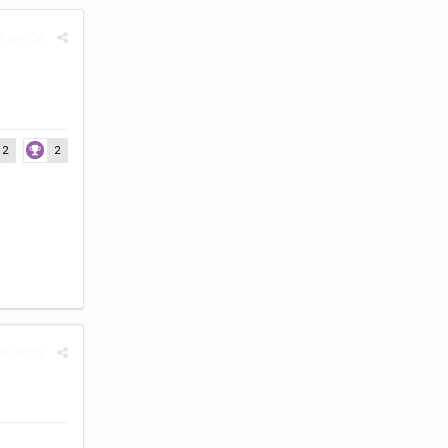
Жалоба
2
2
Жалоба