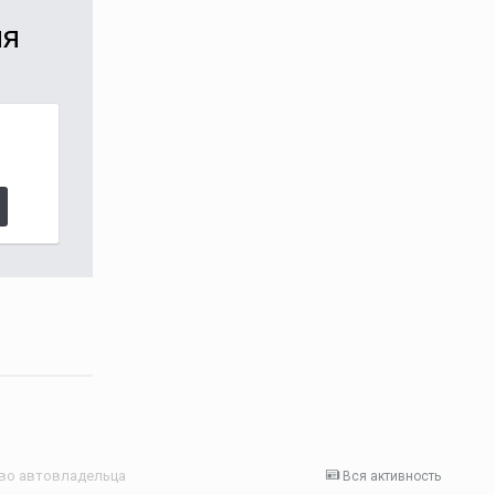
ия
ство автовладельца
Вся активность