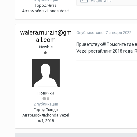
Недоступно
Город:
Чита
Автомобиль:
Honda Vezel
walera.murzin@gm
Опубликовано:
7 января 2022
ail.com
Приветствую!!! Помогите где 
Newbie
Vezel рестайлинг 2018 года, 
Новички
0
2 публикации
Город:
Тында
Автомобиль:
honda Vezel
ru1, 2018