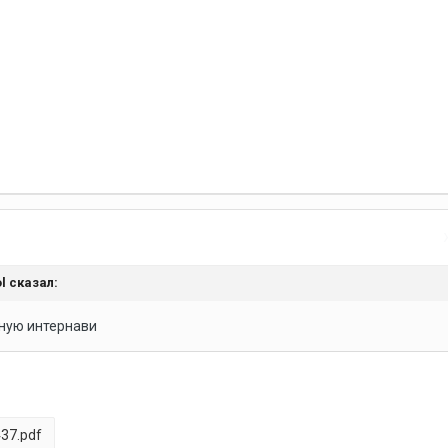
l
сказал:
тную интернави
37.pdf