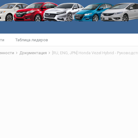
ти
Таблица лидеров
бенности
Документация
[RU, ENG, JPN] Honda Vezel Hybrid - Руковод