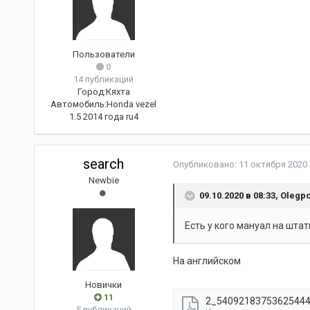
Пользователи
0
14 публикаций
Город:
Кяхта
Автомобиль:
Honda vezel
1.5 2014 года ru4
search
Опубликовано:
11 октября 2020
Newbie
09.10.2020 в 08:33,
Olegpo
Есть у кого мануал на шта
На английском
Новички
11
2_54092183753625444
5 публикаций