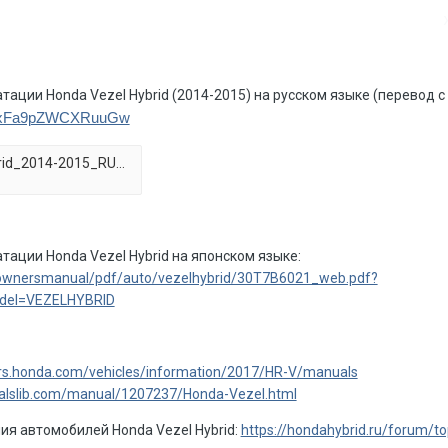
тации Honda Vezel Hybrid (2014-2015) на русском языке (перевод с
k/i/xFa9pZWCXRuuGw
Honda-vezel-hybrid_2014-2015_RUS.zip
тации Honda Vezel Hybrid на японском языке:
/ownersmanual/pdf/auto/vezelhybrid/30T7B6021_web.pdf?
del=VEZELHYBRID
rs.honda.com/vehicles/information/2017/HR-V/manuals
alslib.com/manual/1207237/Honda-Vezel.html
ия автомобилей Honda Vezel Hybrid:
https://hondahybrid.ru/forum/to