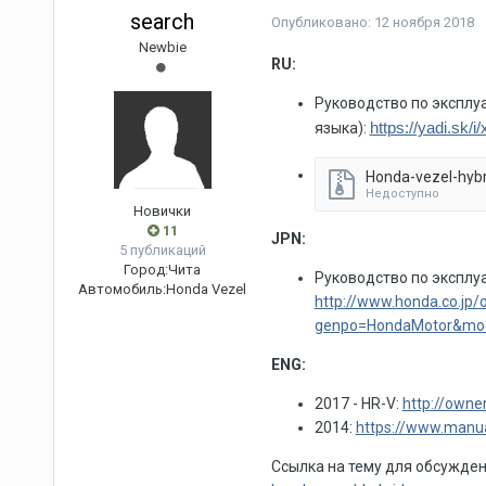
search
Опубликовано:
12 ноября 2018
Newbie
RU:
Руководство по эксплуа
https://yadi.s
языка):
Недоступно
Новички
11
JPN:
5 публикаций
Город:
Чита
Руководство по эксплуа
Автомобиль:
Honda Vezel
http://www.honda.co.jp
genpo=HondaMotor&mo
ENG:
2017 - HR-V:
http://owne
2014:
https://www.manu
Ссылка на тему для обсужден