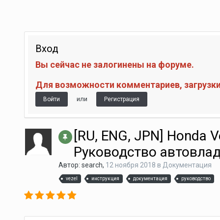
Вход
Вы сейчас не залогинены на форуме.
Для возможности комментариев, загрузки 
или
Войти
Регистрация
[RU, ENG, JPN] Honda Ve
Руководство автовла
Автор:
search
,
12 ноября 2018
в
Документация
vezel
инструкция
документация
руководство