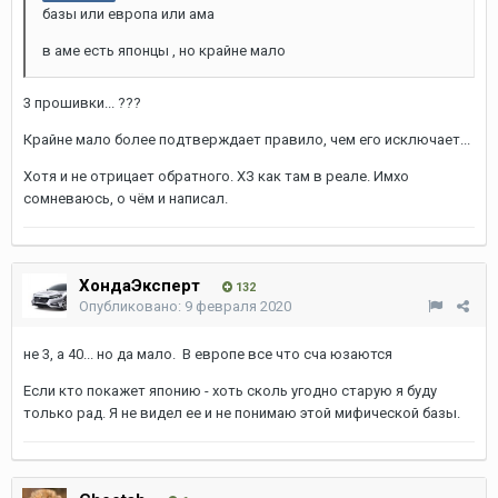
базы или европа или ама
в аме есть японцы , но крайне мало
3 прошивки... ???
Крайне мало более подтверждает правило, чем его исключает...
Хотя и не отрицает обратного. ХЗ как там в реале. Имхо
сомневаюсь, о чём и написал.
ХондаЭксперт
132
Опубликовано:
9 февраля 2020
не 3, а 40... но да мало. В европе все что сча юзаются
Если кто покажет японию - хоть сколь угодно старую я буду
только рад. Я не видел ее и не понимаю этой мифической базы.