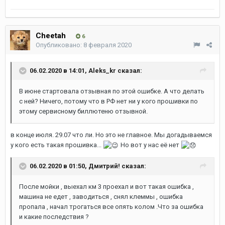
Cheetah
6
Опубликовано:
8 февраля 2020
06.02.2020 в 14:01,
Aleks_kr
сказал:
В июне стартовала отзывная по этой ошибке. А что делать
с ней? Ничего, потому что в РФ нет ни у кого прошивки по
этому сервисному биллютеню отзывной.
в конце июля. 29.07 что ли. Но это не главное. Мы догадываемся
у кого есть такая прошивка...
Но вот у нас её нет
06.02.2020 в 01:50,
Дмитрий!
сказал:
После мойки , выехал км 3 проехал и вот такая ошибка ,
машина не едет , заводиться , снял клеммы , ошибка
пропала , начал трогаться все опять колом .Что за ошибка
и какие последствия ?