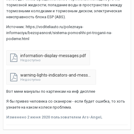
тормозной жидкости; попадание воды в пространство между
тормозными колодками и тормозным диском; электрическая
неисправность блока ESP (ABS).
Источник: https://voditeliauto.ru/poleznaya-
informaciya/bezopasnost/sistema-pomoshhi-pri-troganii-na-
podeme.html
information-display-messages.pdf
Недоступно
warning-lights-indicators-and-messages3.pdf
Недоступно
Вот мини мануалы по картинкам на инф дисплее
Я бы привез человека со сканером - если будет ошибка, то хоть
узнаете на каком колесе проблема.
Изменено
2 июня 2020
пользователем Ars-AngeL