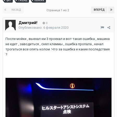
фит
гибрид
ошибка
НАЗАД
ВПЕРЁД
Страница 1 из 2
Дмитрий!
0
Опубликовано:
6 февраля 2020
После мойки , выехал км 3 проехал и вот такая ошибка , машина
не едет , заводиться , снял клеммы , ошибка пропала , начал
трогаться все опять колом .Что за ошибка и какие последствия
?