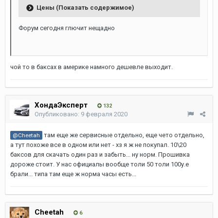
Цены (Показать содержимое)
Форум сегодня глючит нещадно
чой то в баксах в америке намного дешевле выходит.
ХондаЭксперт
132
Опубликовано:
9 февраля 2020
там еще же сервисные отдельно, еще чето отдельно,
@Cheetah
а тут похоже все в одном или нет - хз я ж не покупал. 10\20
баксов для скачать один раз и забыть... ну норм. Прошивка
дороже стоит. У нас официалы вообще толи 50 толи 100у.е
брали... типа там еще ж норма часы есть...
Cheetah
6