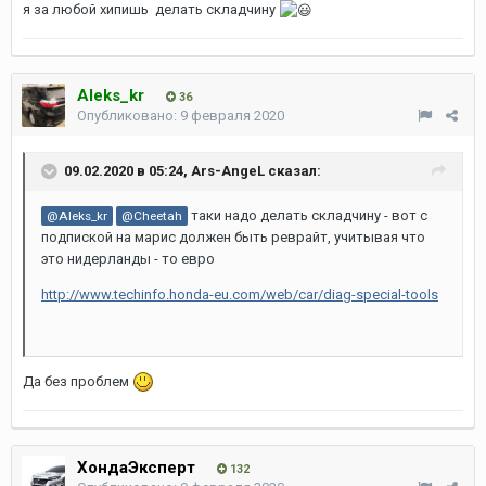
я за любой хипишь делать складчину
Aleks_kr
36
Опубликовано:
9 февраля 2020
09.02.2020 в 05:24,
Ars-AngeL
сказал:
таки надо делать складчину - вот с
@Aleks_kr
@Cheetah
подпиской на марис должен быть реврайт, учитывая что
это нидерланды - то евро
http://www.techinfo.honda-eu.com/web/car/diag-special-tools
Да без проблем
ХондаЭксперт
132