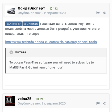
ХондаЭксперт
132
Опубликовано:
9 февраля 2020
таки надо делать складчину - вот с
@Aleks_kr
@Cheetah
подпиской на марис должен быть реврайт, учитывая что это
нидерланды - то евро
http://www.techinfo.honda-eu.com/web/car/diag-special-tools
Цитата
To obtain Pass-Thru software you will need to subscribe to
MaRIS Pay & Go (minium of one hour)
volna25
89
Опубликовано:
9 февраля 2020