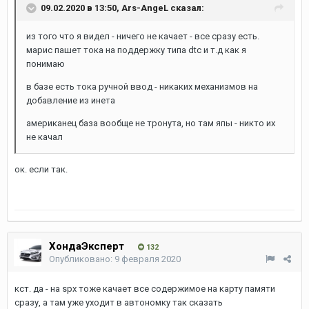
09.02.2020 в 13:50,
Ars-AngeL
сказал:
из того что я видел - ничего не качает - все сразу есть.
марис пашет тока на поддержку типа dtc и т.д как я
понимаю
в базе есть тока ручной ввод - никаких механизмов на
добавление из инета
американец база вообще не тронута, но там япы - никто их
не качал
ок. если так.
ХондаЭксперт
132
Опубликовано:
9 февраля 2020
кст. да - на spx тоже качает все содержимое на карту памяти
сразу, а там уже уходит в автономку так сказать