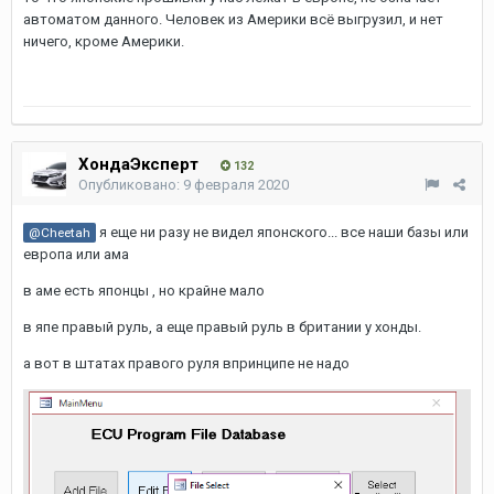
автоматом данного. Человек из Америки всё выгрузил, и нет
ничего, кроме Америки.
ХондаЭксперт
132
Опубликовано:
9 февраля 2020
я еще ни разу не видел японского... все наши базы или
@Cheetah
европа или ама
в аме есть японцы , но крайне мало
в япе правый руль, а еще правый руль в британии у хонды.
а вот в штатах правого руля впринципе не надо