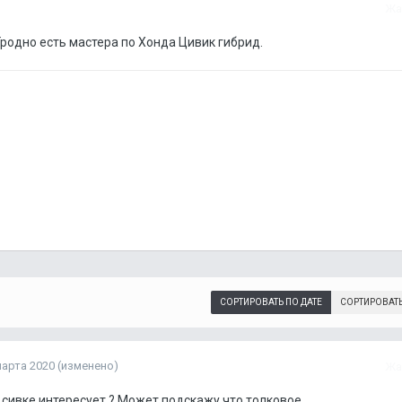
Жа
родно есть мастера по Хонда Цивик гибрид.
СОРТИРОВАТЬ ПО ДАТЕ
СОРТИРОВАТ
марта 2020
(изменено)
Жа
 сивке интересует ? Может подскажу что толковое .