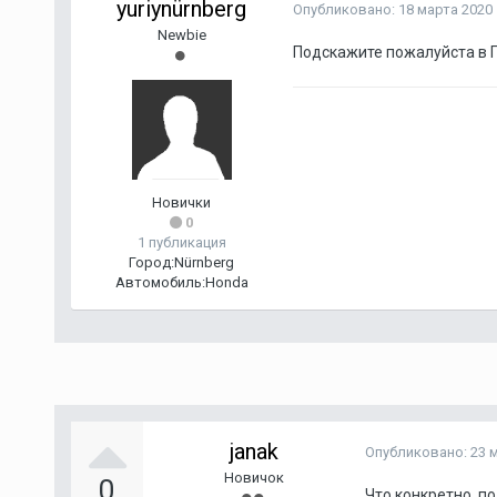
yuriynürnberg
Опубликовано:
18 марта 2020
Newbie
Подскажите пожалуйста в Г
Новички
0
1 публикация
Город:
Nürnberg
Автомобиль:
Honda
janak
Опубликовано:
23 
Новичок
0
Что конкретно по