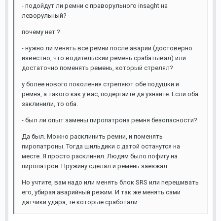
- подойдут ли ремни с праворульного insaght на
леворульный?
почему нет ?
- нужно ли менять все ремни после аварии (достоверно
известно, что водительский ремень срабатывал) или
достаточно поменять ремень, который стрелял?
у более нового поколения стреляют обе подушки и
ремня, а такого как у вас, подёргайте да узнайте. Если оба
заклинили, то оба.
- был ли опыт замены пиропатрона ремня безопасности?
Да был. Можно расклинить ремни, и поменять
пиропатроны. Тогда шильдики с датой останутся на
месте. Я просто расклинил. Людям было пофигу на
пиропатрон. Пружину сделал и ремень заезжал.
Но учтите, вам надо или менять блок SRS или перешивать
его, убирая аварийный режим. И так же менять сами
датчики удара, те которые сработали.