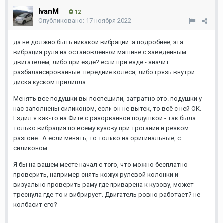
IvanM
12
Опубликовано:
17 ноября 2022
да не должно быть никакой вибрации. а подробнее, эта
вибрация руля на остановленной машине с заведенным
двигателем, либо при езде? если при езде - значит
разбалансированные передние колеса, либо грязь внутри
диска куском прилипла.
Менять все подушки вы поспешили, затратно это. подушки у
нас заполнены силиконом, если он не вытек, то всё с ней ОК.
Ездил я как-то на Фите с разорванной подушкой - так была
только вибрация по всему кузову при трогании и резком
разгоне. А если менять, то только на оригинальные, с
силиконом.
Я бы на вашем месте начал с того, что можно бесплатно
проверить, например снять кожух рулевой колонки и
визуально проверить раму где приварена к кузову, может
треснула где-то и вибрирует. Двигатель ровно работает? не
колбасит его?