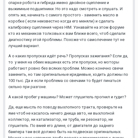
спарке робота и гибрида имено двойное сцепление и
выжимные подшипники. Но это надо смотреть и слушать. И
опять же, начинать с самого простого - заменить масло в
коробке ( если неизвестно когда его меняли) и сделать
калибровку сцепления через HIM. Узнавайте на этом форуме
кто из механиков толковых к вам ближе всего, чтоб сделали
диагностику этой проблемы. Похоже что самолечение тут не
лучший вариант.
А о каких пропусках идёт речь? Пропусках зажигания? Если да,
то у меня на обеих машинах есть эти пропуски, но моторы
работают ровно без всяких проблем. Можно конечно свечи
заменить, но там оригинальные иридиевые, ходить должны по
100 тыс. Да и если проблема со свечами то будет пинаться
сильно при разгоне.
А какой пробег у машины? Может глушитель прогнил и гудит?
Да, еще мысль по поводу выхлопного тракта, проверьте на
яме чтоб не касалось ничего днища авто, ни выхлопной
коллектор, ни катализатор, ни труба, ни резонатор, ни
глушитель. По вмей его длине, от двигателя до заднего
бампера там всё должно быть на подвесках оригинальных.
Может у вас например труба погнута и прижимается к днищу