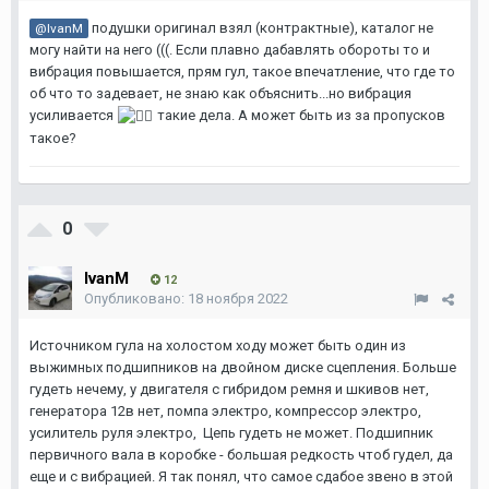
подушки оригинал взял (контрактные), каталог не
@IvanM
могу найти на него (((. Если плавно дабавлять обороты то и
вибрация повышается, прям гул, такое впечатление, что где то
об что то задевает, не знаю как объяснить...но вибрация
усиливается
такие дела. А может быть из за пропусков
такое?
0
IvanM
12
Опубликовано:
18 ноября 2022
Источником гула на холостом ходу может быть один из
выжимных подшипников на двойном диске сцепления. Больше
гудеть нечему, у двигателя с гибридом ремня и шкивов нет,
генератора 12в нет, помпа электро, компрессор электро,
усилитель руля электро, Цепь гудеть не может. Подшипник
первичного вала в коробке - большая редкость чтоб гудел, да
еще и с вибрацией. Я так понял, что самое сдабое звено в этой