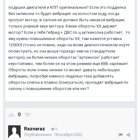
подушки двигателя и КПП оригинальные? Если это подделка
без силикона то будет вибрация. на холостом ходу, когда
прогрет мотор, в салоне не должно быть никакой вибрации,
только ровный звук мотора. Какие обороты ХХ держит
мотор? Если у тебя Гибрид + ДВС по ц.ауткинсона работает, то
ему нужны повышенные обороты ХХ, там кажется уставка
1200ХХ (точно не помню, надо на моем диагностическом ноуте
посмотреть, но она выше гораздо чем на стандартном
моторе), на более низких оборотах "ауткинсон" работает
неустойчиво, тем более он на этом режиме еще ВВБ заряжает.
Обороты если очень низкие то может давать небольшую
вибрацию, попробуй немного педалью газа добавлять
обороты слегка и плавно (поиграться), пропадёт вибрация по
салону с повышением оборотов или нет?
0
Raznaraz
0
Опубликовано:
18 ноября 2022