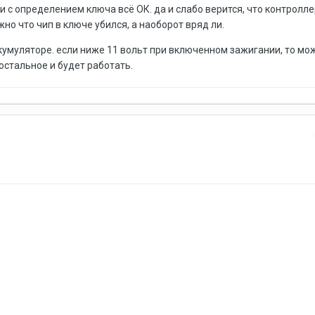
 и с определением ключа всё ОК. да и слабо верится, что контролле
жно что чип в ключе убился, а наоборот вряд ли.
умуляторе. если ниже 11 вольт при включенном зажигании, то мо
 остальное и будет работать.