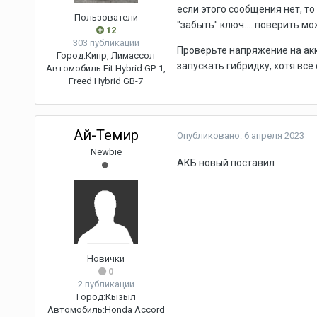
если этого сообщения нет, то
Пользователи
"забыть" ключ.... поверить мо
12
303 публикации
Проверьте напряжение на акк
Город:
Кипр, Лимассол
запускать гибридку, хотя всё
Автомобиль:
Fit Hybrid GP-1,
Freed Hybrid GB-7
Ай-Темир
Опубликовано:
6 апреля 2023
Newbie
АКБ новый поставил
Новички
0
2 публикации
Город:
Кызыл
Автомобиль:
Honda Accord