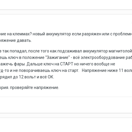
ние на клеммах? новый аккумулятор если разряжен или с проблем
ряжение давать.
аз так попадал, после того как подсаживал аккумулятор магнитолой
ешь ключ в положение "Зажигание" - всё электрооборудование ра
зажечь фары. Дальше ключ на СТАРТ но ничего вообще не
уд-то и не поворачиваешь ключ на старт. Напряжение ниже 11 вол
рядил до 12 вольт и всё ОК.
ория. проверяйте напряжение.