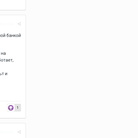
Жалоба
ной банкой
 на
ботает,
ьт и
1
Жалоба