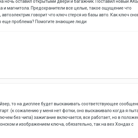
на ночь оставил открытыми двери и багажник. Поставил новый АК
ка и магнитола. Предохранители все целые, такое ощущение что
 автоэлектрик говорит что ключ стерся из базы авто. Как ключ сно
то еще проблема? Помогите знающие люди
йзер, то на дисплее будет выскакивать соответствующее сообщен
арт. (к сожалению у меня нет фотки, оно выскакивало когда я пыт
ючем без чипа) зажигание включается, все работает, но в положе
онском и изображением ключа, обязательно, так на вех Хондах с