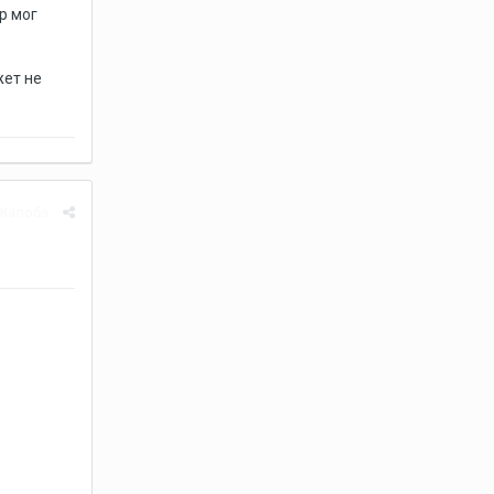
р мог
жет не
Жалоба