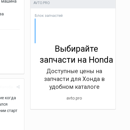
Б машина
AVTO.PRO
ва
Блок запчастей
Выбирайте
запчасти на Honda
Доступные цены на
запчасти для Хонда в
удобном каталоге
Жалоба
ие когда
avto.pro
ался
нии старт