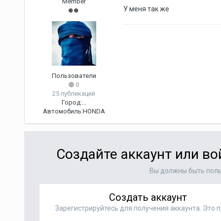
Member
У меня так же
Пользователи
0
25 публикаций
Город:
...
Автомобиль:
HONDA
Создайте аккаунт или в
Вы должны быть поль
Создать аккаунт
Зарегистрируйтесь для получения аккаунта. Это п