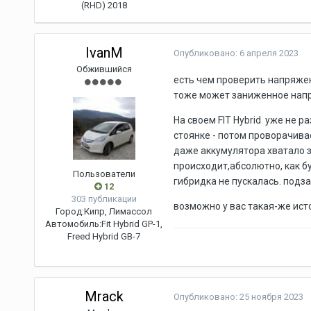
(RHD) 2018
IvanM
Опубликовано:
6 апреля 2023
Обжившийся
есть чем проверить напряже
тоже может заниженное нап
На своем FIT Hybrid уже не р
стоянке - потом проворачива
даже аккумулятора хватало 
происходит,абсолютно, как б
Пользователи
гибридка не пускалась. подза
12
303 публикации
возможно у вас такая-же ист
Город:
Кипр, Лимассол
Автомобиль:
Fit Hybrid GP-1,
Freed Hybrid GB-7
Mrack
Опубликовано:
25 ноября 2023