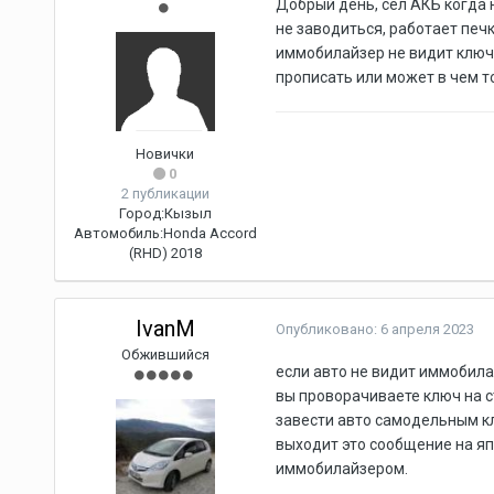
Добрый день, сел АКБ когда 
не заводиться, работает печ
иммобилайзер не видит ключ,
прописать или может в чем 
Новички
0
2 публикации
Город:
Кызыл
Автомобиль:
Honda Accord
(RHD) 2018
IvanM
Опубликовано:
6 апреля 2023
Обжившийся
если авто не видит иммобила
вы проворачиваете ключ на ст
завести авто самодельным кл
выходит это сообщение на яп
иммобилайзером.