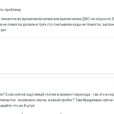
ть проблему.
 пинается во время включения или выключения ДВС на скорости 20
а не помогла делали в трёх сто считывали коды не помогло, заслон
гает
ек? Если слегка ощутимый толчёк в момент перехода - так это в нор
о пинается - возможно свечи, а какой пробег? Там Иридиевые свечи 
ывайте что их 8 штук.