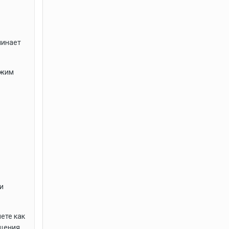
чинает
ежим
и
ете как
ащения