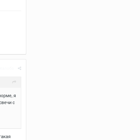
Жалоба
норме, я
свечи с
такая