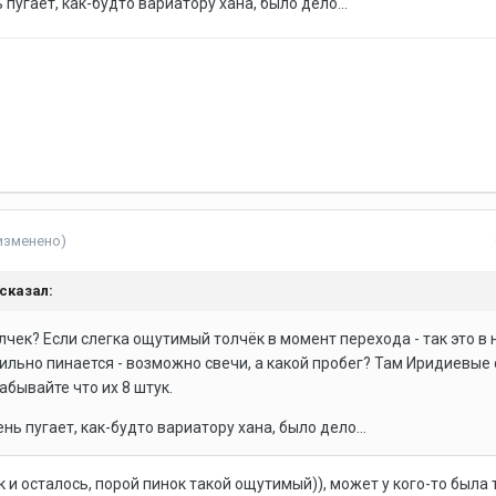
 пугает, как-будто вариатору хана, было дело...
изменено)
сказал:
лчек? Если слегка ощутимый толчёк в момент перехода - так это в 
 сильно пинается - возможно свечи, а какой пробег? Там Иридиевые 
забывайте что их 8 штук.
ень пугает, как-будто вариатору хана, было дело...
к и осталось, порой пинок такой ощутимый)), может у кого-то была 