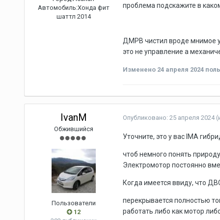
проблема подскажите в каком
Автомобиль:
Хонда фит
шаттл 2014
ДМРВ чистил вроде мнимое ул
это не управление а механиче
Изменено
24 апреля 2024
поль
IvanM
Опубликовано:
25 апреля 2024
(
Обжившийся
Уточните, это у вас IMA гибри
чтоб немного понять природу
Электромотор постоянно вмес
Когда имеется ввиду, что ДВ
перекрывается полностью то
Пользователи
работать либо как мотор либо
12