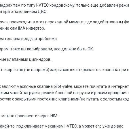
ндрах там по типу I-VTEC хондовскому, только еще добавлен режи
ты при отключенном ДВС.
очек происходит в этот переходной момент, где задействованы Фо
енно сам IMA инвертор.
м топлива вряд-ли проблема.
ором тоже вы калибровали, все должно быть ОК.
ение клапанами цилиндров.
 некоректно (не вовремя) закрываются открываются клапана при 
авляют масляные клапана pilot-valve. можете почитать в интернет
режим малой нагрузки, режим большой нагрузки и режим вращения
лостую с закрытыми постоянно клапанами(не путать с холостым хо
ve можно произвести через HIM.
акой-то, подклинивает механизм I-VTEC, а может его уже до вас