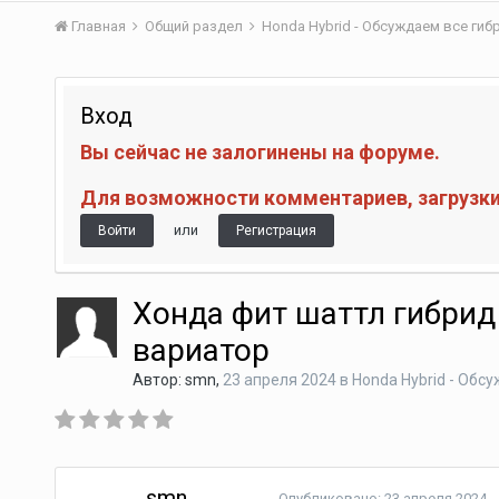
Главная
Общий раздел
Honda Hybrid - Обсуждаем все ги
Вход
Вы сейчас не залогинены на форуме.
Для возможности комментариев, загрузки 
или
Войти
Регистрация
Хонда фит шаттл гибрид
вариатор
Автор:
smn
,
23 апреля 2024
в
Honda Hybrid - Обс
smn
Опубликовано:
23 апреля 2024