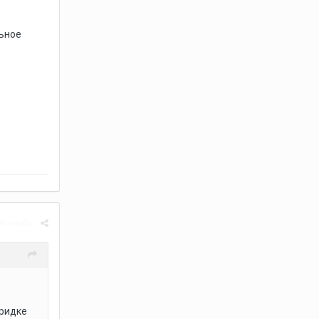
льное
Жалоба
бридке