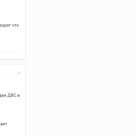
ворят что
Жалоба
идке ДВС и
нает