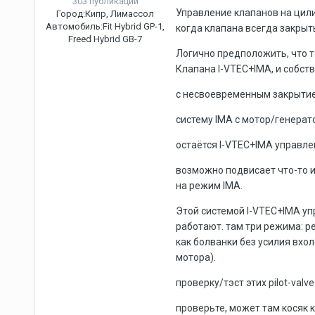
303 публикации
Управление клапанов на цили
Город:
Кипр, Лимассол
Автомобиль:
Fit Hybrid GP-1,
когда клапана всегда закры
Freed Hybrid GB-7
Логично предположить, что т
Клапана I-VTEC+IMA, и собств
с несвоевременным закрытие
систему IMA с мотор/генерат
остаётся I-VTEC+IMA управл
возможно подвисает что-то и
на режим IMA.
Этой системой I-VTEC+IMA упр
работают. там три режима: 
как болванки без усилия вхо
мотора).
проверку/тэст этих pilot-val
проверьте, может там косяк к