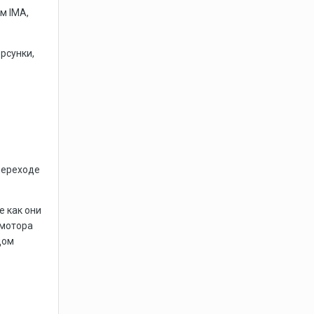
м IMA,
рсунки,
переходе
е как они
 мотора
дом