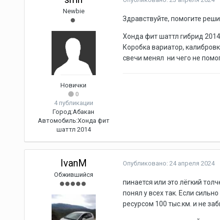
Newbie
Здравствуйте, помогите реши
Хонда фит шаттл гибрид 2014
Коробка вариатор, калибровк
свечи менял ни чего не помо
Новички
0
4 публикации
Город:
Абакан
Автомобиль:
Хонда фит
шаттл 2014
IvanM
Опубликовано:
24 апреля 2024
Обжившийся
пинается или это лёгкий толч
понял у всех так. Если сильн
ресурсом 100 тыс.км. и не заб