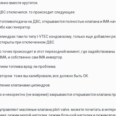
янно вместе крутятся.
 ДВС отключился. то происходит следующее:
топливоподача на ДВС, открываются полностью клапана и IMA на
ибо как генератор.
илиндрах там по типу I-VTEC хондовскому, только еще добавлен р
а открыты при отключенном ДВС.
о точек происходит в этот переходной момент, где задействованы
IMA, и собственно сам IMA инвертор.
ием топлива вряд-ли проблема.
ратором тоже вы калибровали, все должно быть ОК.
вление клапанами цилиндров.
о и некоректно (не вовремя) закрываются открываются клапана пр
управляют масляные клапана pilot-valve. можете почитать в интерн
жима: режим малой нагрузки, режим большой нагрузки и режим вр