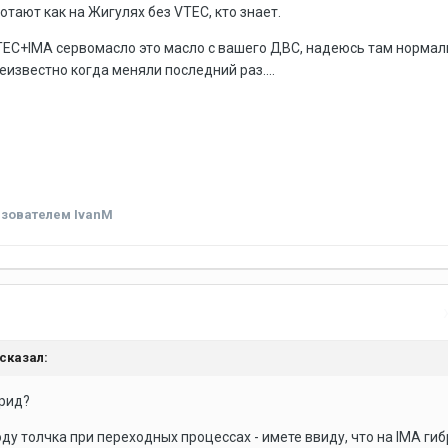
тают как на Жигулях без VTEC, кто знает.
I-VTEC+IMA сервомасло это масло с вашего ДВС, надеюсь там норма
неизвестно когда меняли последний раз....
зователем IvanM
сказал:
брид?
ду толчка при переходных процессах - имете ввиду, что на IMA ги