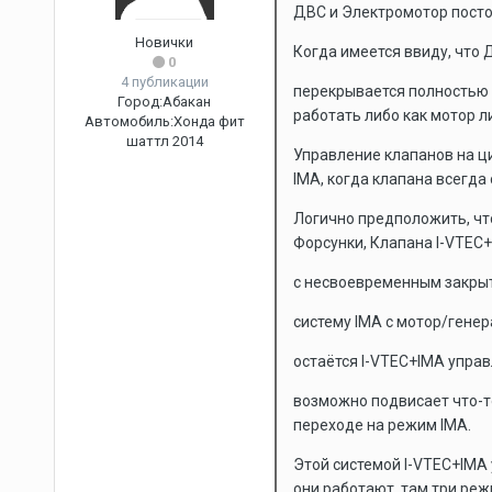
ДВС и Электромотор посто
Новички
Когда имеется ввиду, что
0
4 публикации
перекрывается полностью 
Город:
Абакан
работать либо как мотор л
Автомобиль:
Хонда фит
шаттл 2014
Управление клапанов на ц
IMA, когда клапана всегд
Логично предположить, чт
Форсунки, Клапана I-VTEC+
с несвоевременным закрыт
систему IMA с мотор/гене
остаётся I-VTEC+IMA упра
возможно подвисает что-т
переходе на режим IMA.
Этой системой I-VTEC+IMA 
они работают. там три ре