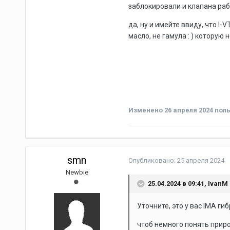
заблокировали и клапана рабо
да, ну и имейте ввиду, что 
масло, не гамула : ) которую 
Изменено
26 апреля 2024
поль
smn
Опубликовано:
25 апреля 2024
Newbie
25.04.2024 в 09:41,
IvanM
Уточните, это у вас IMA ги
чтоб немного понять приро