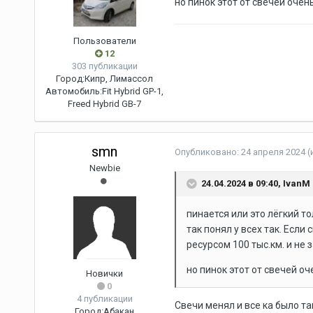
но пинок этот от свечей очень
Пользователи
12
303 публикации
Город:
Кипр, Лимассол
Автомобиль:
Fit Hybrid GP-1,
Freed Hybrid GB-7
smn
Опубликовано:
24 апреля 2024
(
Newbie
24.04.2024 в 09:40,
IvanM
пинается или это лёгкий то
так понял у всех так. Если
ресурсом 100 тыс.км. и не 
но пинок этот от свечей оч
Новички
0
4 публикации
Свечи менял и все ка было та
Город:
Абакан