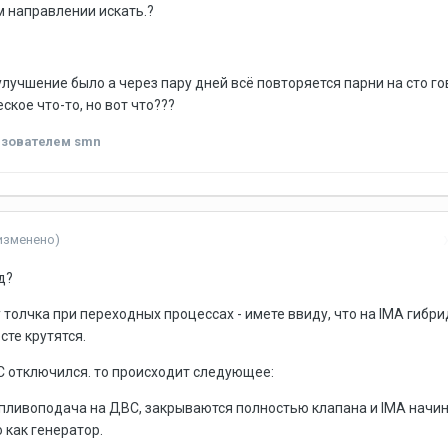
 направлении искать.?
учшение было а через пару дней всё повторяется парни на сто го
ское что-то, но вот что???
зователем smn
изменено)
д?
 толчка при переходных процессах - имете ввиду, что на IMA гибр
те крутятся.
С отключился. то происходит следующее:
пливоподача на ДВС, закрываются полностью клапана и IMA начи
 как генератор.