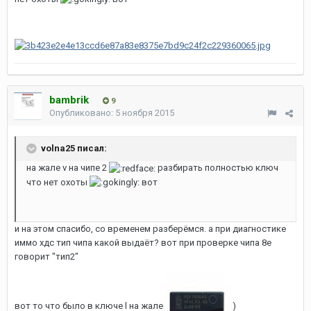
bambrik
9
Опубликовано:
5 ноября 2015
volna25 писал:
на жале v на чипе 2
разбирать полностью ключ
что нет охоты
вот
и на этом спасибо, со временем разберёмся. а при диагностике
иммо хдс тип чипа какой выдаёт? вот при проверке чипа 8е
говорит "тип2"
вот то что было в ключе l на жале
)