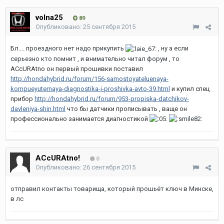
volna25
89
Опубликовано:
25 сентября 2015
Бл.... проездного нет надо прикупить
, ну а если
серьезно кто помнит , и внимательно читал форум , то
ACcURAtno он первый прошивки поставил
http://hondahybrid.ru/forum/156-samostoyateluenaya-
kompueyuternaya-diagnostika-i-proshivka-avto-39.html
и купил спец
прибор
http://hondahybrid.ru/forum/953-propiska-datchikov-
davleniya-shin.html
что бы датчики прописывать , ваще он
профессионально занимается диагностикой
ACcURAtno!
0
Опубликовано:
26 сентября 2015
отправил контакты товарища, который прошьёт ключ в Минске,
в лс