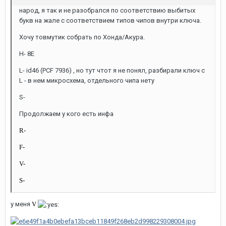
народ, я так и не разобрался по соответствию выбитых
букв на жале с соответствием типов чипов внутри ключа.
Хочу товмутик собрать по Хонда/Акура.
Н- 8Е
L- id46 (PCF 7936) , но тут чтот я не понял, разбирали ключ с
L - в нем микросхема, отдельного чипа нету
S-
Продолжаем у кого есть инфа
R-
F-
V-
S-
у меня
V