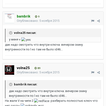
bambrik
9
Опубликовано:
5 ноября 2015
volna25 писал:
у меня
v
дак надо смотреть что внутри ключа. вечером скину
внутренности по l но там не было id46...
volna25
89
Опубликовано:
5 ноября 2015
bambrik писал:
дак надо смотреть что внутри ключа. вечером скину
внутренности по l но там не было id46...
На жале V на чипе 2
разбирать полностью ключ что
нет охоты
вот