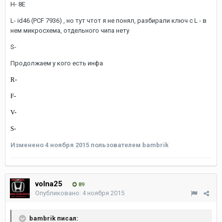
Н- 8Е
L- id46 (PCF 7936) , но тут чтот я не понял, разбирали ключ с L - в
нем микросхема, отдельного чипа нету
S-
Продолжаем у кого есть инфа
R-
F-
V-
S-
Изменено
4 ноября 2015
пользователем bambrik
volna25
89
Опубликовано:
4 ноября 2015
bambrik писал: