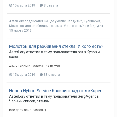
15 марта 2019
3 ответа
AsterLory
подписался на
Где учились водить?
,
Кулинария
,
Молоток для разбивания стекла. У кого есть?
и и 3 других
15 марта 2019
Молоток для разбивания стекла. У кого есть?
AsterLory
ответил в тему пользователя
pst
в
Кузов и
салон
да...с таким и травмат не нужен
15 марта 2019
33 ответа
Honda Hybrid Service Калининград от mrKuper
AsterLory
ответил в тему пользователя
SergAgent
в
Чёрный список, отзывы
все,срач закончился?)