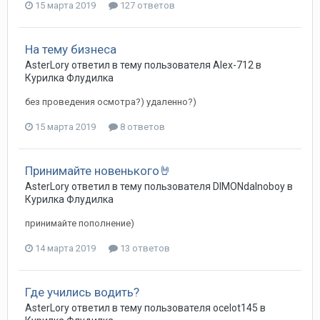
15 марта 2019
127 ответов
На тему бизнеса
AsterLory
ответил в тему пользователя
Alex-712
в
Курилка Флудилка
без проведения осмотра?) удаленно?)
15 марта 2019
8 ответов
Принимайте новенького🤘
AsterLory
ответил в тему пользователя
DIMONdalnoboy
в
Курилка Флудилка
принимайте пополнение)
14 марта 2019
13 ответов
Где учились водить?
AsterLory
ответил в тему пользователя
ocelot145
в