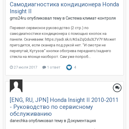
Самодиагностика кондиционера Honda
Insight II
gms24ru
опубликовал тему в
Система климат-контроля
Перевел сервисное руководство (2 стр.) по
самодиагностике кондиционера с помощью кнопок на
панели. Скачиваем: https://yadi.sk/i/ASaZqQdu3LTV7Y Может
пригодится, если сканера под рукой нет. "И смотри не
перепутай, Кутузов" кнопки обогрева переднего/заднего
стекла на японце наоборот. Сам уже попроб...
27 июля 2017
1 ответ
4
[ENG, RU, JPN] Honda Insight II 2010-2011
- Руководство по сервисному
обслуживанию
danechka
опубликовал тему в
Документация