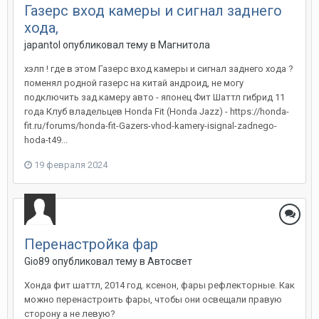
Газерс вход камеры и сигнал заднего
хода,
japantol
опубликовал тему в
Магнитола
хэлп ! где в этом Газерс вход камеры и сигнал заднего хода ?
поменял родной газерс на китай андроид, не могу
подключить зад.камеру авто - японец Фит Шаттл гибрид 11
года Клуб владельцев Honda Fit (Honda Jazz) - https://honda-
fit.ru/forums/honda-fit-Gazers-vhod-kamery-isignal-zadnego-
hoda-t49...
19 февраля 2024
Перенастройка фар
Gio89
опубликовал тему в
Автосвет
Хонда фит шаттл, 2014 год. ксенон, фары рефлекторные. Как
можно перенастроить фары, чтобы они освещали правую
сторону а не левую?