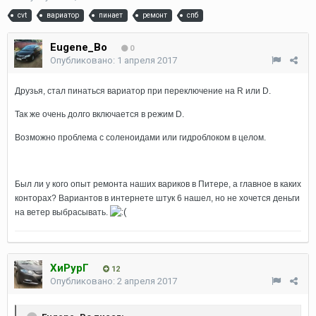
cvt
вариатор
пинает
ремонт
спб
Eugene_Bo
0
Опубликовано:
1 апреля 2017
Друзья, стал пинаться вариатор при переключение на R или D.
Так же очень долго включается в режим D.
Возможно проблема с соленоидами или гидроблоком в целом.
Был ли у кого опыт ремонта наших вариков в Питере, а главное в каких
конторах? Вариантов в интернете штук 6 нашел, но не хочется деньги
на ветер выбрасывать.
ХиРурГ
12
Опубликовано:
2 апреля 2017