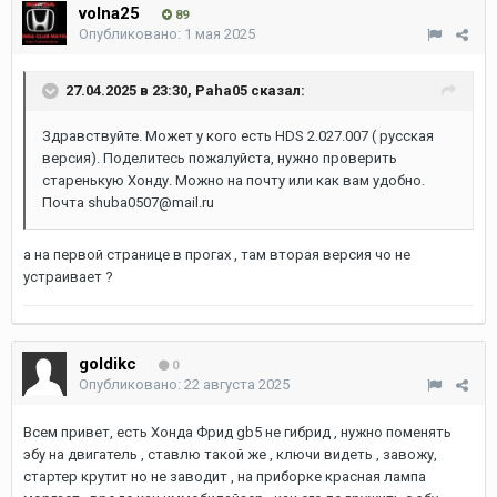
volna25
89
Опубликовано:
1 мая 2025
27.04.2025 в 23:30,
Paha05
сказал:
Здравствуйте. Может у кого есть HDS 2.027.007 ( русская
версия). Поделитесь пожалуйста, нужно проверить
старенькую Хонду. Можно на почту или как вам удобно.
Почта shuba0507@mail.ru
а на первой странице в прогах , там вторая версия чо не
устраивает ?
goldikc
0
Опубликовано:
22 августа 2025
Всем привет, есть Хонда Фрид gb5 не гибрид , нужно поменять
эбу на двигатель , ставлю такой же , ключи видеть , завожу,
стартер крутит но не заводит , на приборке красная лампа