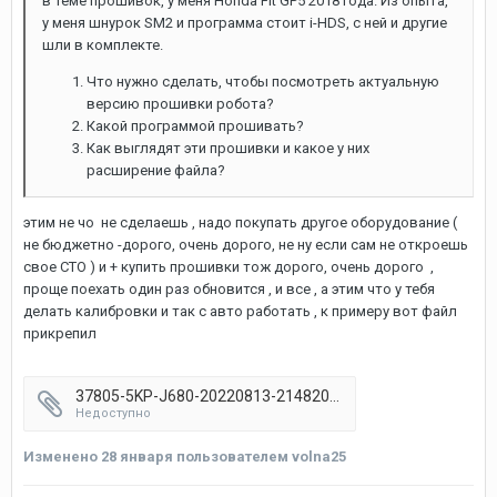
в теме прошивок, у меня Honda Fit GP5 2018 года. Из опыта,
у меня шнурок SM2 и программа стоит i-HDS, с ней и другие
шли в комплекте.
Что нужно сделать, чтобы посмотреть актуальную
версию прошивки робота?
Какой программой прошивать?
Как выглядят эти прошивки и какое у них
расширение файла?
этим не чо не сделаешь , надо покупать другое оборудование (
не бюджетно -дорого, очень дорого, не ну если сам не откроешь
свое СТО ) и + купить прошивки тож дорого, очень дорого ,
проще поехать один раз обновится , и все , а этим что у тебя
делать калибровки и так с авто работать , к примеру вот файл
прикрепил
37805-5KP-J680-20220813-214820.bin
Недоступно
Изменено
28 января
пользователем volna25