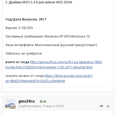
2. Драйвер MVCI 1.4.8 для кабеля HDS J2534
Год/Дата Выпуска: 2017
Версия: 3.102.029
Системные требования: Windows XP SP3/Windows 10
Язык интерфейса: Многоязычный (русский присутствует)
Таблэтка: не требуется
взято от сюда
http://autosoftos.com/soft-i-po-lekarstvo/1835-
honda-hds-3102029-j2534-rewrite-1102-2017-skachat.html
скачать можно от сюда
https://drive.google.com/open?
id=0BxEDQNumpktkTnVZalZLcVhnMm8
gms24ru
86
Опубликовано:
5 марта 2018