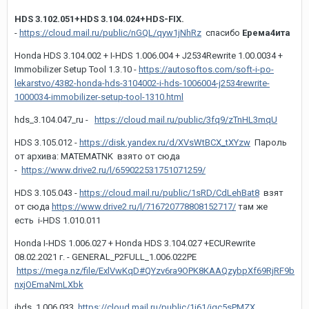
HDS 3.102.051+HDS 3.104.024+HDS-FIX.
-
https://cloud.mail.ru/public/nGQL/qyw1jNhRz
спасибо
Ерема4ита
Honda HDS 3.104.002 + I-HDS 1.006.004 + J2534Rewrite 1.00.0034 +
Immobilizer Setup Tool 1.3.10 -
https://autosoftos.com/soft-i-po-
lekarstvo/4382-honda-hds-3104002-i-hds-1006004-j2534rewrite-
1000034-immobilizer-setup-tool-1310.html
hds_3.104.047_ru -
https://cloud.mail.ru/public/3fq9/zTnHL3mqU
HDS 3.105.012 -
https://disk.yandex.ru/d/XVsWtBCX_tXYzw
Пароль
от архива: MATEMATNK взято от сюда
-
https://www.drive2.ru/l/659022531751071259/
HDS 3.105.043 -
https://cloud.mail.ru/public/1sRD/CdLehBat8
взят
от сюда
https://www.drive2.ru/l/716720778808152717/
там же
есть i-HDS 1.010.011
Honda I-HDS 1.006.027 + Honda HDS 3.104.027 +
ECURewrite
08.02.2021 г. -
GENERAL_P2FULL_1.006.022PE
https://mega.nz/file/ExlVwKqD#QYzv6ra9OPK8KAAQzybpXf69RjRF9b
nxjOEmaNmLXbk
ihds 1.006.033
https://cloud.mail.ru/public/1i61/jgc5sPMZX