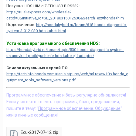
Покупка:
HDS HIM с Z-TEK USB В RS232:
https://ru.aliexpress.com/wholesale?
catId=0&initiative_id=SB_20180315012530&SearchText=honda+him
Подключение:
http://hondahybrid.ru/forum/618-honda-diagnostic-
system-3-012-030-hds-kabeli.html
Установка программного обеспечения HDS:
https://hondahybrid.ru/forum/topic/530-honda-diagnostic-system-
ustanovka-i-podklyuchenie-hds-kabelej-i-adapter/
Список актуальных версий ПО
:
https://techinfo.honda.com/rjanisis/pubs/web/ml.rexaw10b.honda_e
quipment_tools_software_versions.pdf
Программное обеспечение и базы регулярно обновляются!
Если у кого что-то есть: программы, базы, предложения,
пишите в тему: "
Программное обеспечение. Обсуждение
"
или в личные сообщения!
Ecu-2017-07-12.zip