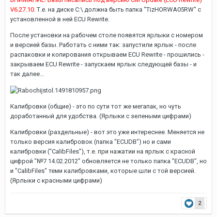
V6.27.10.
Т.е. на диске С:\ должна быть папка "TizHORWA05RW" с
установленной в ней ECU Rewrite.
После установки на рабочем столе появятся ярлыки с номером
и версией базы. Работать с ними так: запустили ярлык - после
распаковки и копирования открываем ECU Rewrite - прошились -
закрываем ECU Rewrite - запускаем ярлык следующей базы - и
так далее...
Калибровки (общие) - это по сути тот же мегапак, но чуть
доработанный для удобства. (Ярлыки с зелеными цифрами)
Калибровки (раздельные) - вот это уже интереснее. Меняется не
только версия калибровок (папка "ECUDB") но и сами
калибровки ("CalibFiles"), т.е. при нажатии на ярлык с красной
цифрой "№7 14.02.2012" обновляется не только папка "ECUDB", но
и "CalibFiles" теми калибровками, которые шли с той версией.
(Ярлыки с красными цифрами)
2