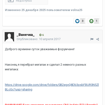
Недоступно
Изменено
25 декабря 2025
пользователем volna25
3
1
_Ванечка_
6
Опубликовано:
10 апреля 2017
Доброго времени суток уважаемые форумчане!
Наконец я перебрал мегапак и сделал 2 немного разных
мегапака:
https://drive.google.com/drive/folders/0B2egvQ8Db3psbFBUR0N5Zl
BLcGc?usp=sharing
ВНИМАНИЕ! Базы писались под версию CM Update (ECU Rewrite)