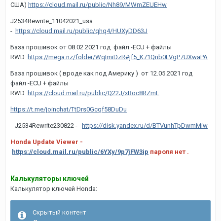
США)
https://cloud.mail.ru/public/Nh89/MWmZEUEHw
J2534Rewrite_11042021_usa
-
https://cloud.mail.ru/public/qhq4/HUXyDD63J
База прошивок от 08.02.2021 год файл -ECU + файлы
RWD
https://mega.nz/folder/WqImiDzR#jf5_K71Qnb0LVgP7UXwaPA
База прошивок ( вроде как под Америку ) от 12.05.2021 год
файл -ECU + файлы
RWD
https://cloud.mail.ru/public/Q22J/xBoc8RZmL
https://t.me/joinchat/TtDrs0Gcqf58DuDu
J2534Rewrite230822 -
https://disk.yandex.ru/d/BTVunhTpDwmMiw
Honda Update Viewer -
https://cloud.mail.ru/public/6YXy/9p7jFW3ip
пароля нет .
Калькуляторы ключей
Калькулятор ключей Honda:
Скрытый контент