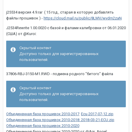
j25534 версия 4.9.rar ( 15 год , старая в которую добавлять
файлы прошивок ) -
https://cloud.mail.ru/public/8LMV/wvdrn2zaN
J2534Rewrite 1.00.0020 с базой и фалами калибровки от 06.01.2020
(США) от @Kuroi:
Скрытый контент
Доступно только для зарегистрированных
пользователей.
37806-RBJ-3150-M1.RWD
- подмена родного "битого" файла
Скрытый контент
Доступно только для зарегистрированных
пользователей.
Объединенная база прошивок 2010-2017
:
Ecu-2017-07-12.zip
Объединенная база прошивок 2010-2018: 2018-03-21-ECU.zip
Объединенная база прошивок 2010-2020
Объединенная база прошивок 2010-2020 от @Ars_Angel: