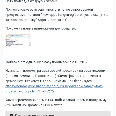
Патч подходит от других версий.
При установке есть один нюанс: в папке с программой
присутствует каталог "new apps for genreg", его нужно скинуть в
каталог по ярлыку "Apps - Shortcut.lnk".
Похоже на новые приложения для модулей.
Добавил объединенную базу прошивок с 2010-2017
Нужна для просмотра всех версий прошивок на всех моделях
(Япония, Америка, Европа и т.п.). Самих файлов прошивок в
архиве нет. Результаты прошивки данной базой здесь:
https://hondahybrid.ru/forum/topic/1260-poryadok-zameny-baz-
proshivok-po-godam/?p=38276
Файл переименовываем в ECU.mdb и закидываем в программу
J2534 или CMUpdate или ECURewrite.
Показать содержимое