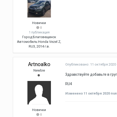
Новички
0
1 публикация
Город:
Благовещенск
Автомобиль:
Honda Vezel Z,
RU3, 2014 г.в.
Artnoalko
Опубликовано:
11 октября 2020
Newbie
Здравствуйте добавьте в гру
RU4
Изменено
11 октября 2020
пол
Новички
0