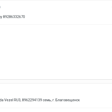
0
пу 89286332670
a Vezel RU3, 8962294139 семь, г. Благовещенск