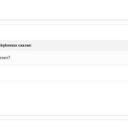
mbykovxxx
сказал:
везел?