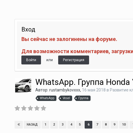
Вход
Вы сейчас не залогинены на форуме.
Для возможности комментариев, загрузки 
или
Войти
Регистрация
WhatsApp. Группа Honda 
Автор:
rustambykovxxx
,
16 мая 2018
в
Развитие к
WhatsApp
Vesel
Группа
1
2
3
4
5
6
7
8
9
10
НАЗАД