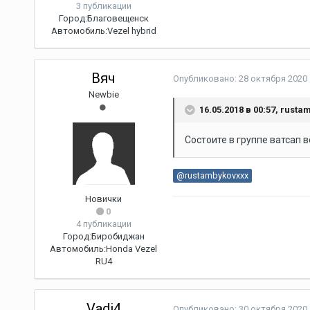
3 публикации
Город:
Благовещенск
Автомобиль:
Vezel hybrid
Вяч
Опубликовано:
28 октября 2020
Newbie
16.05.2018 в 00:57,
rusta
Состоите в группе ватсап 
@rustambykovxxx
Новички
0
4 публикации
Город:
Биробиджан
Автомобиль:
Honda Vezel
RU4
Vadi4
Опубликовано:
30 октября 2020