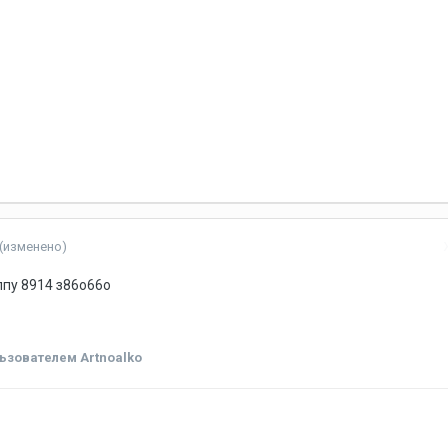
(изменено)
ппу 8914 з86о66о
ьзователем Artnoalko