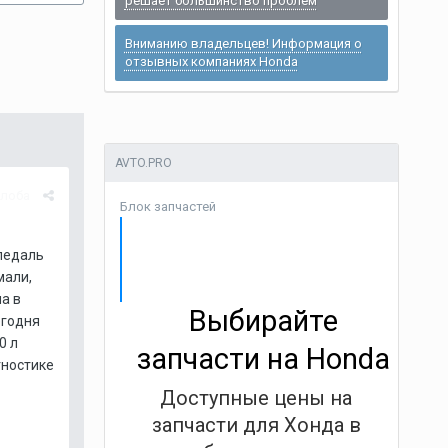
решает большинство проблем
Вниманию владельцев! Информация о
отзывных компаниях Honda
AVTO.PRO
лоба
Блок запчастей
 педаль
мали,
а в
Выбирайте
егодня
0 л
запчасти на Honda
гностике
Доступные цены на
запчасти для Хонда в