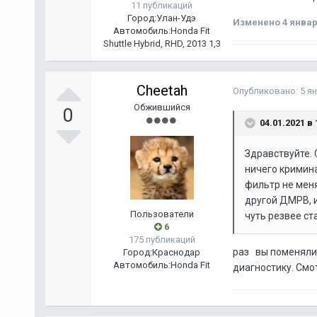
11 публикаций
Город:
Улан-Удэ
Изменено
4 январ
Автомобиль:
Honda Fit
Shuttle Hybrid, RHD, 2013 1,3
Cheetah
Опубликовано:
5 я
Обжившийся
0
04.01.2021 в 
Здравствуйте.
ничего кримин
фильтр не меня
другой ДМРВ, и
Пользователи
чуть резвее ст
6
175 публикаций
раз вы поменяли 
Город:
Краснодар
Автомобиль:
Honda Fit
диагностику. Смот