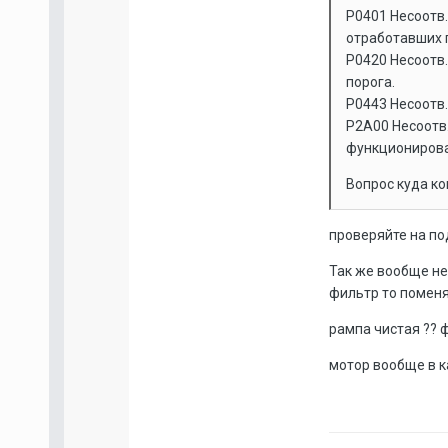
P0401 Несоотв.
отработавших г
P0420 Несоотв
порога.
P0443 Несоотв.
P2A00 Несоотв.
функционирова
Вопрос куда ко
проверяйте на по
Так же вообще неп
фильтр то поменя
рампа чистая ?? 
мотор вообще в к