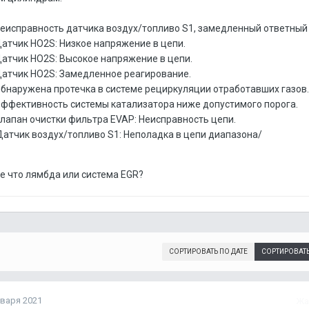
Неисправность датчика воздух/топливо S1, замедленный ответный 
Датчик HO2S: Низкое напряжение в цепи.
Датчик HO2S: Высокое напряжение в цепи.
Датчик HO2S: Замедленное реагирование.
Обнаружена протечка в системе рециркуляции отработавших газов. 
Эффективность системы катализатора ниже допустимого порога.
Клапан очистки фильтра EVAP: Неисправность цепи.
Датчик воздух/топливо S1: Неполадка в цепи диапазона/
е что лямбда или система EGR?
СОРТИРОВАТЬ ПО ДАТЕ
СОРТИРОВАТ
нваря 2021
Жа