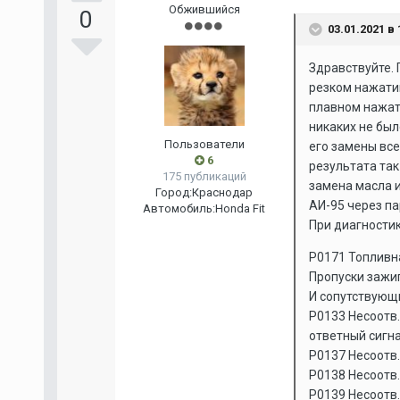
Обжившийся
0
03.01.2021 в 
Здравствуйте.
резком нажатии
плавном нажати
никаких не был
Пользователи
его замены все
6
результата так
175 публикаций
замена масла и
Город:
Краснодар
АИ-95 через па
Автомобиль:
Honda Fit
При диагностик
P0171 Топливн
Пропуски зажи
И сопутствующ
P0133 Несоотв.
ответный сигна
P0137 Несоотв.
P0138 Несоотв.
P0139 Несоотв