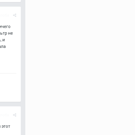
лоба
ичего
ьтр не
, и
ала
лоба
 этот