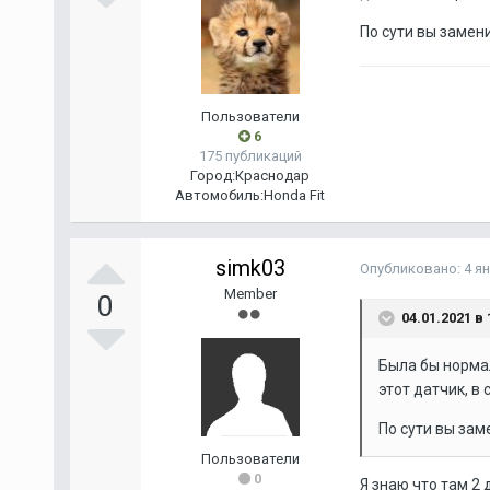
По сути вы замени
Пользователи
6
175 публикаций
Город:
Краснодар
Автомобиль:
Honda Fit
simk03
Опубликовано:
4 я
Member
0
04.01.2021 в 
Была бы нормал
этот датчик, в
По сути вы заме
Пользователи
0
Я знаю что там 2