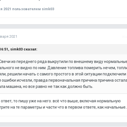
я 2021
пользователем simk03
нваря 2021
Жа
16:51,
simk03
сказал:
 Свечи из переднего ряда выкрутили по внешнему виду нормальны
ального не видно по ним. Давление топлива померить нечем, топл
ли, решили начать с самого простого в этой ситуации подключили
 ошибки исчезли, правда первоначальная причина причина остала
ала машина, но все равно не так как должно быть.
ответ, то пишу уже на него. всё что выше, включая нормальную
рите на те параметры и части что в первом ответе, как начальные..