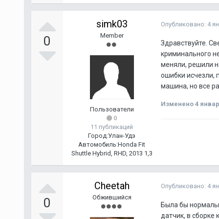
simk03
Опубликовано:
4 я
Member
0
Здравствуйте. Св
криминального не
меняли, решили н
ошибки исчезли, 
машина, но все р
Изменено
4 январ
Пользователи
0
11 публикаций
Город:
Улан-Удэ
Автомобиль:
Honda Fit
Shuttle Hybrid, RHD, 2013 1,3
Cheetah
Опубликовано:
4 я
Обжившийся
0
Была бы нормальн
датчик, в сборке 