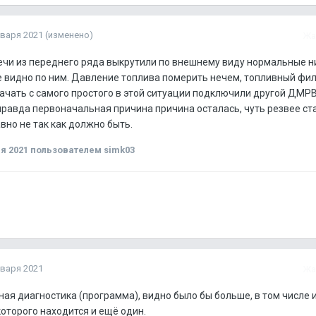
нваря 2021
(изменено)
Жа
ечи из переднего ряда выкрутили по внешнему виду нормальные н
 видно по ним. Давление топлива померить нечем, топливный фил
ачать с самого простого в этой ситуации подключили другой ДМРВ
правда первоначальная причина причина осталась, чуть резвее ст
авно не так как должно быть.
я 2021
пользователем simk03
нваря 2021
Жа
ая диагностика (программа), видно было бы больше, в том числе и
которого находится и ещё один.