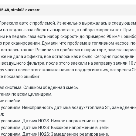
15:48,
simk03
сказал:
 Приехало авто с проблемой. Изначально выражалась в следующем
 на педаль газа обороты вырастают, а набора скорости нет. При
и на педаль газа есть набор скорости до примерно 90 км/ч, ошиб
о при сканировании. Думали, что проблема в топливном насосе, по
 осталось так же. Решили что проблема в вариаторе, замена вари
 же не дала эффекта, все осталось как и было. Сегодня проводили
 воздушного фильтра, после этого заехали на заправку залили 10 
ру часов после этого машина начала поддергиваться, загорелся Ch
е показало ошибки:
ая система: Слишком обеденная смесь.
гания по всем цилиндрам.
ие ошибки:
 условиям. Неисправность датчика воздух/топливо S1, замедленн
л;
 условиям. Датчик HO2S: Низкое напряжение в цепи.
 условиям. Датчик HO2S: Высокое напряжение в цепи.
. условиям. Датчик HO2S: Замедленное реагирование.