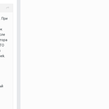
. При
ок
сле
атора
 ТО
л
ek.
ый