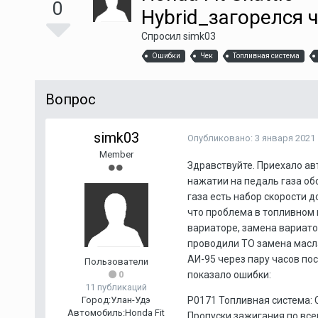
0
Hybrid_загорелся 
Спросил
simk03
Ошибки
Чек
Топливная система
Вопрос
simk03
Опубликовано:
3 января 2021
Member
Здравствуйте. Приехало ав
нажатии на педаль газа об
газа есть набор скорости д
что проблема в топливном 
вариаторе, замена вариатор
проводили ТО замена масла
АИ-95 через пару часов по
Пользователи
0
показало ошибки:
11 публикаций
Город:
Улан-Удэ
P0171 Топливная система:
Автомобиль:
Honda Fit
Пропуски зажигания по вс