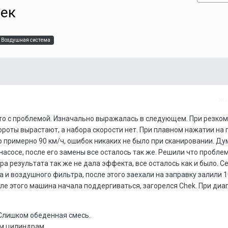
чек
Воздушная система
Жа
то с проблемой. Изначально выражалась в следующем. При резком
ороты вырастают, а набора скорости нет. При плавном нажатии на
о примерно 90 км/ч, ошибок никаких не было при сканировании. Ду
насосе, после его замены все осталось так же. Решили что проблем
а результата так же не дала эффекта, все осталось как и было. С
 и воздушного фильтра, после этого заехали на заправку залили 1
сле этого машина начала поддергиваться, загорелся Chek. При диа
 Слишком обеденная смесь.
ем цилиндрам.