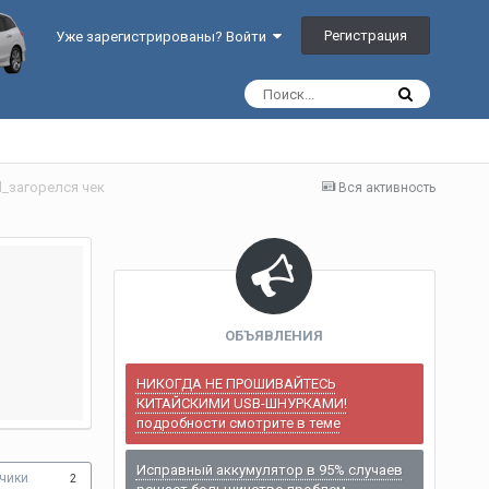
Регистрация
Уже зарегистрированы? Войти
id_загорелся чек
Вся активность
ОБЪЯВЛЕНИЯ
НИКОГДА НЕ ПРОШИВАЙТЕСЬ
КИТАЙСКИМИ USB-ШНУРКАМИ!
подробности смотрите в теме
Исправный аккумулятор в 95% случаев
чики
2