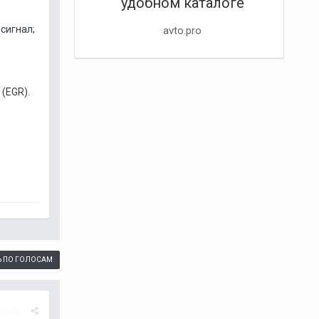
удобном каталоге
сигнал;
avto.pro
(EGR).
Ь ПО ГОЛОСАМ
лоба