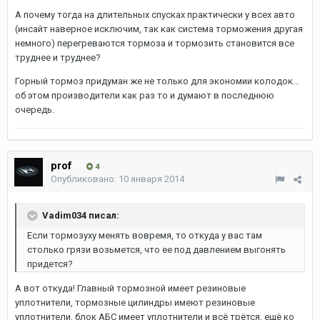
А почему тогда на длительных спусках практически у всех авто
(инсайт наверное исключим, так как система торможения другая
немного) перегреваются тормоза и тормозить становится все
труднее и труднее?
Горный тормоз придуман же не только для экономии колодок...
об этом производители как раз то и думают в последнюю
очередь.
prof
4
Опубликовано:
10 января 2014
Vadim034 писал:
Если тормозуху менять вовремя, то откуда у вас там
столько грязи возьмется, что ее под давлением выгонять
придется?
А вот откуда! Главный тормозной имеет резиновые
уплотнители, тормозные цилиндры имеют резиновые
уплотнители, блок АБС имеет уплотнители и всё трётся, ещё ко