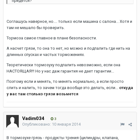
придется?
Соглашусь наверное, но.... только если машина с салона... Хотя и
там не мешало бы проверить.
Тормоза самое главное в плане безопасности.
А насчет грязи, то она то нет, но можно и подпалить где нить на
длинных спусках и частых торможениях.
Теоретически тормозуху подпалить невозможно, если она
НАСТОЯЩАЯ!!! Но у нас даж гарантия не дает гарантии...
Поэтому если и менять, то менять нормально, а если просто
слить и налить, то зачем тогда вообще это делать, если...
откуда
у вас там столько грязи возьмется
Vadim034
3
Опубликовано:
10 января 2014
В тормозухе грязь - продукты трения (цилиндры, клапана,