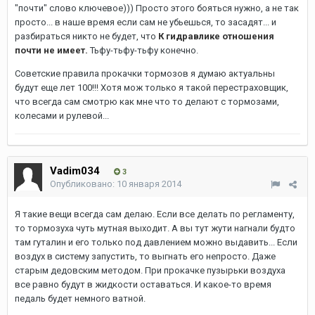
"почти" слово ключевое))) Просто этого бояться нужно, а не так
просто... в наше время если сам не убьешься, то засадят... и
разбираться никто не будет, что
К гидравлике отношения
почти не имеет.
Тьфу-тьфу-тьфу конечно.
Советские правила прокачки тормозов я думаю актуальны
будут еще лет 100!!! Хотя мож только я такой перестраховщик,
что всегда сам смотрю как мне что то делают с тормозами,
колесами и рулевой...
Vadim034
3
Опубликовано:
10 января 2014
Я такие вещи всегда сам делаю. Если все делать по регламенту,
то тормозуха чуть мутная выходит. А вы тут жути нагнали будто
там гуталин и его только под давлением можно выдавить... Если
воздух в систему запустить, то выгнать его непросто. Даже
старым дедовским методом. При прокачке пузырьки воздуха
все равно будут в жидкости оставаться. И какое-то время
педаль будет немного ватной.