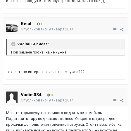
Как это? а воздух в тормозухе растворится что ль? )))
Retal
1
Опубликовано:
9 января 2014
Vadim034 писал:
При замене прокачка не нужна.
тоже стало интересно! как это не нужна???
Vadim034
3
Опубликовано:
9 января 2014
Менять тормозуху так: немного поднять автомобиль.
Подставить тару под каждое колесо. Открыть штуцера для
прокачки до появления тоненькой струйки. Стоять возле бачка
гтц и доливать новую жидкость. Следить чтобы жидкость не