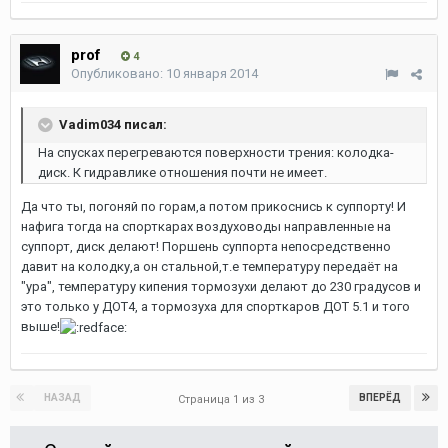
prof
4
Опубликовано:
10 января 2014
Vadim034 писал:
На спусках перегреваются поверхности трения: колодка-
диск. К гидравлике отношения почти не имеет.
Да что ты, погоняй по горам,а потом прикоснись к суппорту! И
нафига тогда на спорткарах воздуховоды направленные на
суппорт, диск делают! Поршень суппорта непосредственно
давит на колодку,а он стальной,т.е температуру передаёт на
"ура", температуру кипения тормозухи делают до 230 градусов и
это только у ДОТ4, а тормозуха для спорткаров ДОТ 5.1 и того
выше!
НАЗАД
ВПЕРЁД
Страница 1 из 3