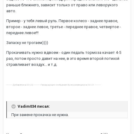
раньше ближнего, зависит только от право или леворукого
авто.
Пример - у тебя левый руль. Первое колесо - заднее правое,
второе - заднее левое, третье - переднее правое, четвертое -
переднее левое!!!
Запаску не трогаем))))
Прокачивать нужно вдвоем - один педаль тормоза качает 4-5
раз, потом просто давит на нее, в это время второй потихой
стравливает воздух... и т.д.
---------- Добавлено в 03:22 ---------- Предыдущее сообщение было размещено в 03:21 ----------
Vadim034 писал:
При замене прокачка не нужна.