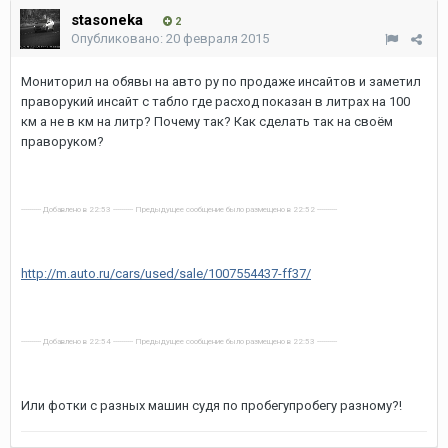
stasoneka
2
Опубликовано:
20 февраля 2015
Мониторил на обявы на авто ру по продаже инсайтов и заметил
праворукий инсайт с табло где расход показан в литрах на 100
км а не в км на литр? Почему так? Как сделать так на своём
праворуком?
---------- Добавлено в 22:53 ---------- Предыдущее сообщение было размещено в 22:52 ----------
http://m.auto.ru/cars/used/sale/1007554437-ff37/
---------- Добавлено в 22:54 ---------- Предыдущее сообщение было размещено в 22:53 ----------
Или фотки с разных машин судя по пробегупробегу разному?!