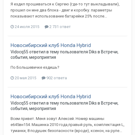
Я ездил прошиваться к Сергею (где-то тут выкладывали),
прошил он мне два блока - двиг и коробку. параметры
показывают использование батарейки 25% после...
24 июля 2015
2 731 ответ
Новосибирский клуб Honda Hybrid
Vidocq55
ответил в тему пользователя
Diks
в
Встречи,
события, мероприятия
По Большевичке ездишь?
20 мая 2015
902 ответа
Новосибирский клуб Honda Hybrid
Vidocq55
ответил в тему пользователя
Diks
в
Встречи,
события, мероприятия
Всем привет. Меня зовут Алексей. Номер машины
е645вн154. Машинка 2010 года,правый руль, комплектация L,
туманки, 8 подушек безопасности (вроде), ксенон, на руле...