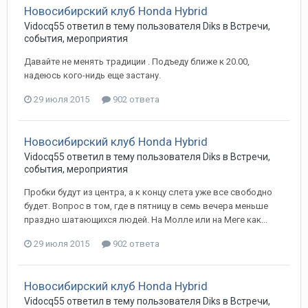
Новосибирский клуб Honda Hybrid
Vidocq55
ответил в тему пользователя
Diks
в
Встречи,
события, мероприятия
Давайте не менять традиции . Подъеду ближе к 20.00,
надеюсь кого-нидь еще застану.
29 июля 2015
902 ответа
Новосибирский клуб Honda Hybrid
Vidocq55
ответил в тему пользователя
Diks
в
Встречи,
события, мероприятия
Пробки будут из центра, а к концу слета уже все свободно
будет. Вопрос в том, где в пятницу в семь вечера меньше
праздно шатающихся людей. На Молле или на Меге как...
29 июля 2015
902 ответа
Новосибирский клуб Honda Hybrid
Vidocq55
ответил в тему пользователя
Diks
в
Встречи,