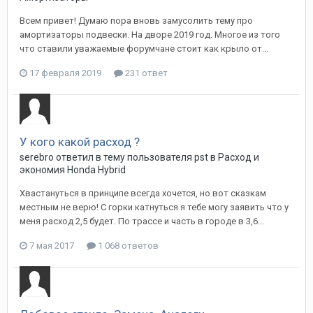
Всем привет! Думаю пора вновь замусолить тему про
амортизаторы подвески. На дворе 2019 год. Многое из того
что ставили уважаемые форумчане стоит как крыло от...
17 февраля 2019
231 ответ
У кого какой расход ?
serebro
ответил в тему пользователя
pst
в
Расход и
экономия Honda Hybrid
Хвастануться в принципе всегда хочется, но вот сказкам
местным не верю! С горки катнуться я тебе могу заявить что у
меня расход 2,5 будет. По трассе и часть в городе в 3,6...
7 мая 2017
1 068 ответов