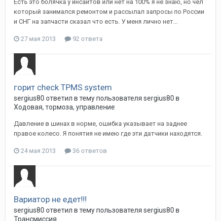
Есть это болячка у инсайтов или нет на 100% я не знаю, но чел
который занимался ремонтом и рассылал запросы по России
и СНГ на запчасти сказал что есть. У меня лично нет...
27 мая 2013
92 ответа
горит check TPMS system
sergius80
ответил в тему пользователя
sergius80
в
Ходовая, тормоза, управление
Давление в шинах в норме, ошибка указывает на заднее
правое колесо. Я понятия не имею где эти датчики находятся.
24 мая 2013
36 ответов
Вариатор не едет!!!
sergius80
ответил в тему пользователя
sergius80
в
Трансмиссия