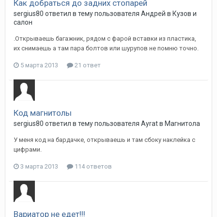
Как добраться до задних стопарей
sergius80
ответил в тему пользователя
Андрей
в
Кузов и
салон
.Открываешь багажник, рядом с фарой вставки из пластика,
их снимаешь а там пара болтов или шурупов не помню точно.
5 марта 2013
21 ответ
Код магнитолы
sergius80
ответил в тему пользователя
Ayrat
в
Магнитола
У меня код на бардачке, открываешь и там сбоку наклейка с
цифрами.
3 марта 2013
114 ответов
Вариатор не едет!!!