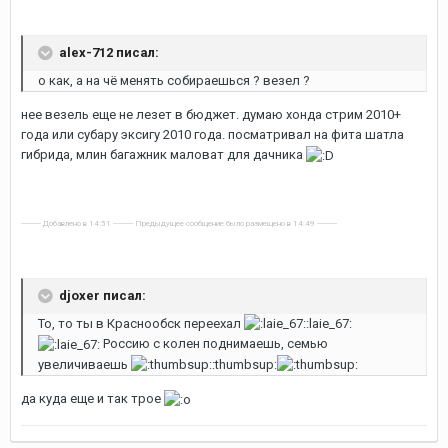
alex-712 писал:
о как, а на чё менять собираешься ? везел ?
нее везель еще не лезет в бюджет. думаю хонда стрим 2010+
года или субару эксигу 2010 года. посматривал на фита шатла
гибрида, млин багажник маловат для дачника
---------- Добавлено в 14:51 ---------- Предыдущее сообщение было размещено в 14:49 ----------
djoxer писал:
То, то ты в Краснообск переехал
:laie_67:
Россию с колен поднимаешь, семью
увеличиваешь
:thumbsup:
да куда еще и так трое