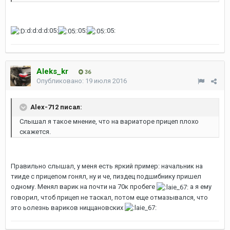
:d:d:d:d:05:
:05:
:05:
Aleks_kr
36
Опубликовано:
19 июля 2016
Alex-712 писал:
Слышал я такое мнение, что на вариаторе прицеп плохо
скажется.
Правильно слышал, у меня есть яркий пример: начальник на
тииде с прицепом гонял, ну и че, пиздец подшибнику пришел
одному. Менял варик на почти на 70к пробеге
а я ему
говорил, чтоб прицеп не таскал, потом еще отмазывался, что
это ьолезнь вариков ниццановских