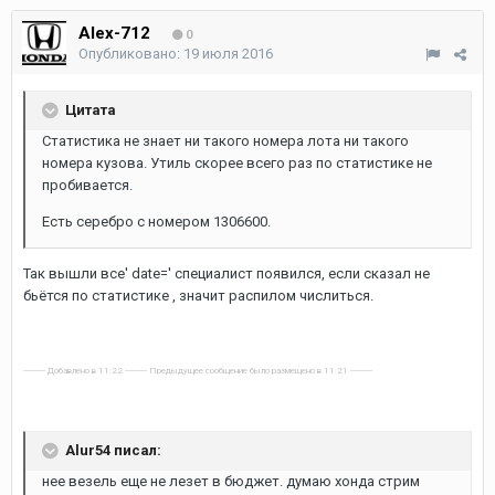
Alex-712
0
Опубликовано:
19 июля 2016
Цитата
Статистика не знает ни такого номера лота ни такого
номера кузова. Утиль скорее всего раз по статистике не
пробивается.
Есть серебро с номером 1306600.
Так вышли все' date=' специалист появился, если сказал не
бьётся по статистике , значит распилом числиться.
---------- Добавлено в 11:22 ---------- Предыдущее сообщение было размещено в 11:21 ----------
Alur54 писал:
нее везель еще не лезет в бюджет. думаю хонда стрим