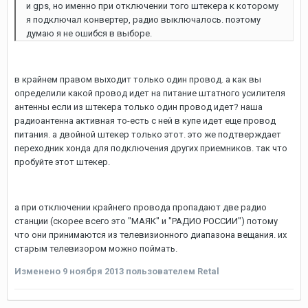
и gps, но именно при отключении того штекера к которому
я подключал конвертер, радио выключалось. поэтому
думаю я не ошибся в выборе.
в крайнем правом выходит только один провод. а как вы
определили какой провод идет на питание штатного усилителя
антенны если из штекера только один провод идет? наша
радиоантенна активная то-есть с ней в купе идет еще провод
питания. а двойной штекер только этот. это же подтверждает
переходник хонда для подключения других приемников. так что
пробуйте этот штекер.
а при отключении крайнего провода пропадают две радио
станции (скорее всего это "МАЯК" и "РАДИО РОССИИ") потому
что они принимаются из телевизионного диапазона вещания. их
старым телевизором можно поймать.
Изменено
9 ноября 2013
пользователем Retal