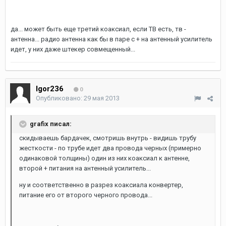
да... может быть еще третий коаксиал, если ТВ есть, тв -
антенна... радио антенна как бы в паре с + на антенный усилитель
идет, у них даже штекер совмещенный...
Igor236
0
Опубликовано:
29 мая 2013
grafix писал:
скидываешь бардачек, смотришь внутрь - видишь трубу
жесткости - по трубе идет два провода черных (примерно
одинаковой толщины) один из них коаксиал к антенне,
второй + питания на антенный усилитель...
ну и соответственно в разрез коаксиала конвертер,
питание его от второго черного провода...