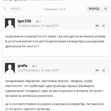
НАЗАД
ВПЕРЁД
Страница 1 из 3
Igor236
0
Опубликовано:
27 мая 2013
подскажите пожалуста кто знает где находится антенный штекер
в штатной магнитоле для подключения конвертера расширения
диапазона fm частот?
grafix
0
Опубликовано:
27 мая 2013
скидываешь бардачек, смотришь внутрь - видишь трубу
жесткости - по трубе идет два провода черных (примерно
одинаковой толщины) один из них коаксиал к антенне, второй +
питания на антенный усилитель...
ну и соответственно в разрез коаксиала конвертер, питание его
от второго черного провода...