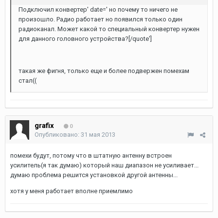
Подключил конвертер' date=' но почему то ничего не
произошло. Радио работает но появился только один
радиоканал. Может какой то специальный конвертер нужен
для данного головного устройства?[/quote']
такая же фигня, только еще и более подвержен помехам
стал((
grafix
0
Опубликовано:
31 мая 2013
помехи будут, потому что в штатную антенну встроен
усилитель(я так думаю) который наш диапазон не усиливает...
думаю проблема решится установкой другой антенны...
хотя у меня работает вполне приемлимо