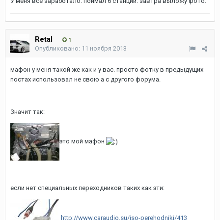
У меня все заработало. поймал 6 станций. завтра выложу фото.
Retal
1
Опубликовано:
11 ноября 2013
мафон у меня такой же как и у вас. просто фотку в предыдущих
постах использовал не свою а с другого форума.
Значит так:
это мой мафон
если нет специальных переходников таких как эти:
http://www.caraudio.su/iso-perehodniki/413