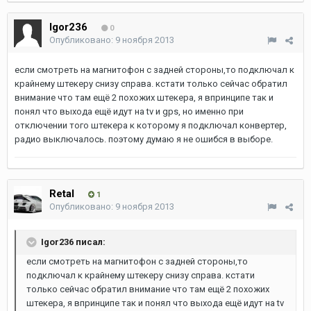
Igor236
0
Опубликовано:
9 ноября 2013
если смотреть на магнитофон с задней стороны,то подключал к
крайнему штекеру снизу справа. кстати только сейчас обратил
внимание что там ещё 2 похожих штекера, я впринципе так и
понял что выхода ещё идут на tv и gps, но именно при
отключении того штекера к которому я подключал конвертер,
радио выключалось. поэтому думаю я не ошибся в выборе.
Retal
1
Опубликовано:
9 ноября 2013
Igor236 писал:
если смотреть на магнитофон с задней стороны,то
подключал к крайнему штекеру снизу справа. кстати
только сейчас обратил внимание что там ещё 2 похожих
штекера, я впринципе так и понял что выхода ещё идут на tv