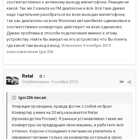
соответвственно к антенному выходу магнитофона. Реакции ни
какой. Так же 2 канала на FM диапазоне и всё. Всё таки думаю
надо тщательнее разобраться во всех выходах магнитофона,
так как диапазоны на всех Японских автомобилях одинаковые и
соответственно конверторы действуют на всех одинаково.
Думаю проблема в способе подключения именно к этому
устройству. Найти бы мануал на это устройство что бы понять
где какой там выход и вход.
Изменено
9 ноября 2013
пользователем Igor236
Retal
1
Опубликовано:
9 ноября 2013
Igor236 писал:
Операция проведена, правда фотик с собой не брал.
Конвертер у меня на 20 мгц называется Retax
(производства России). Я раньше устанавливал такие же
конверторы на предидущие свои машины, и работало всё
отлично. Короче отсоеденил я питание на усилитель и
перекинул питание только на конвертер который в свою