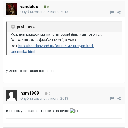
vandalos
2
Опубликовано:
6 июня 2013
prof писал:
Код для каждой магнитолы свой! Выглядит это так;
[ATTACH=CONFIG]494[/ATTACH], а тема
вот;
http://hondahybrid.ru/forum/142-uteryan-kod-
priemnika.html
у меня тоже такая же папка
nsm1989
0
Опубликовано:
7 июня 2013
во нормуль, нашел такое в папочке