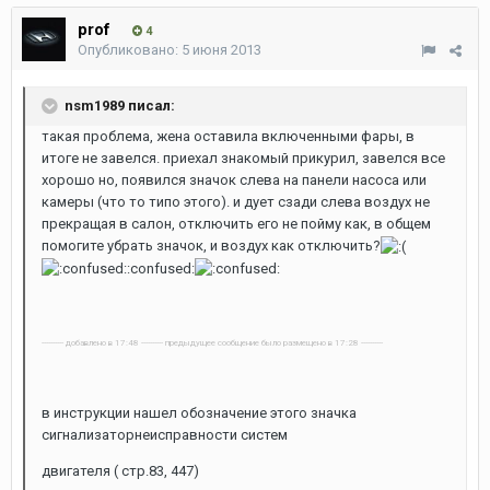
prof
4
Опубликовано:
5 июня 2013
nsm1989 писал:
такая проблема, жена оставила включенными фары, в
итоге не завелся. приехал знакомый прикурил, завелся все
хорошо но, появился значок слева на панели насоса или
камеры (что то типо этого). и дует сзади слева воздух не
прекращая в салон, отключить его не пойму как, в общем
помогите убрать значок, и воздух как отключить?
:confused:
---------- добавлено в 17:48 ---------- предыдущее сообщение было размещено в 17:28 ----------
в инструкции нашел обозначение этого значка
сигнализаторнеисправности систем
двигателя ( стр.83, 447)