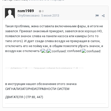
nsm1989
0
Опубликовано:
5 июня 2013
Такая проблема, жена оставила включенными фары, в итоге не
завелся. Приехал знакомый прикурил, завелся все хорошо НО,
появился значок слева на панели насоса или камеры (что то
типо этого). И дует сзади слева воздух не прекращая в салон,
отключить его не пойму как, в общем помогите убрать значок, и
воздух как отключить?
:confused:
---------- Добавлено в 17:48 ---------- Предыдущее сообщение было размещено в 17:28 ----------
в инструкции нашел обозначение этого значка
СИГНАЛИЗАТОРНЕИСПРАВНОСТИ СИСТЕМ
ДВИГАТЕЛЯ ( СТР.83, 447)