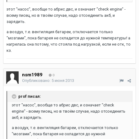
этот "насос", вообще то абрис двс, и означает "check engine" -
всему писец, но в твоём случае, надо отсоединить акб, и
зарядить.
а воздух, т.е. вентиляция батареи, отключается только
"мозгами", пока батарея не охладится до нужной температуры! а
нагрелась она потому, что стояла под нагрузкой, если не отк, то
кз.
nsm1989
0
Опубликовано:
5 июня 2013
prof писал:
этот "насос", вообще то абрис двс, и означает "check
engine" - всему писец, но в твоём случае, надо отсоединить
акб, и зарядить.
а воздух, т.е. вентиляция батареи, отключается только
"мозгами", пока батарея не охладится до нужной