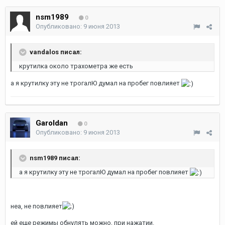
nsm1989
0
Опубликовано:
9 июня 2013
vandalos писал:
крутилка около трахометра же есть
а я крутилку эту не трогалЮ думал на пробег повлияет
Garoldan
0
Опубликовано:
9 июня 2013
nsm1989 писал:
а я крутилку эту не трогалЮ думал на пробег повлияет
неа, не повлияет
ей еще режимы обнулять можно, при нажатии.