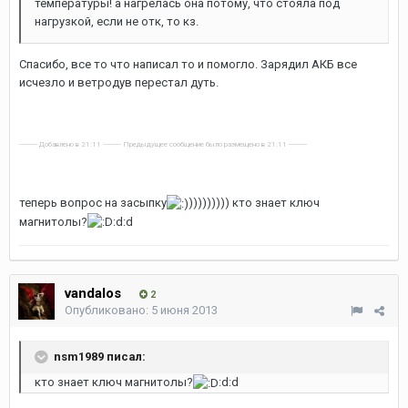
температуры! а нагрелась она потому, что стояла под
нагрузкой, если не отк, то кз.
Спасибо, все то что написал то и помогло. Зарядил АКБ все
исчезло и ветродув перестал дуть.
---------- Добавлено в 21:11 ---------- Предыдущее сообщение было размещено в 21:11 ----------
теперь вопрос на засыпку
))))))))) кто знает ключ
магнитолы?
:d:d
vandalos
2
Опубликовано:
5 июня 2013
nsm1989 писал:
кто знает ключ магнитолы?
:d:d