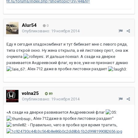
fit.ru/forums/index.php?showtopic=39744&hl=
Alur54
0
Опубликовано:
19 ноября 2014
Еду я сегодня хладокомбинат и тут бибикает мне с левого ряда,
типа открой окно. Ну жена открыла, а ей листовку суют, она аж
очумела
. И дальше поехал. А сзади на дверке
развивается Андреевский флаг, ну все, уже не признают думаю
. Alex-712 даже в пробке листовки раздает
volna25
89
Опубликовано:
19 ноября 2014
«А сзади на дверке развивается Андреевский флаг
, Alex-712даже в пробке листовки раздает"
- Правильно, чего в пробке зря время тратить,