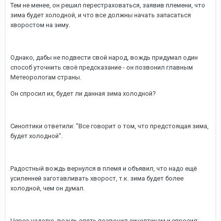
Тем не менее, он решил перестраховаться, заявив племени, что
зима будет холодной, и что все должны начать запасаться
хворостом на зиму.
Однако, дабы не подвести свой народ, вождь придумал один
способ уточнить своё предсказание - он позвонил главным
Метеорологам страны.
Он спросил их, будет ли данная зима холодной?
Синоптики ответили: "Все говорит о том, что предстоящая зима,
будет холодной".
Радостный вождь вернулся в племя и объявил, что надо ещё
усиленней заготавливать хворост, т.к. зима будет более
холодной, чем он думал.
Через неделю, вождь опять позвонил синоптикам и спросил: