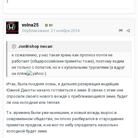
).
volna25
89
Опубликовано:
21 ноября 2014
JonBishop писал:
к сожалению, у нас такая хрень как прогноз почти не
работает (общероссийские приметы тоже), поэтому ездим
не только с лопатой, но и с купальными труселями (а вдруг
на пляж
).
Итак, была поздняя осень, и дальняя резервация индейцев
Южной Дакоты начало готовиться к зиме. В связи с этим они
спросили своего нового вождя о приближающейся зиме, будет
ли она холодная или теплая.
Т.к. времена были уже нынешние, и новый вождь вырос в
современном обществе, он плохо разбирался в стародавних
приметах предков, и не мог по небу определить насколько
холодной будет зима.