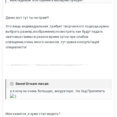
выкладывай. Все оценим и выберем лучшую!
Денис вот тут ты не прав!!!
Это вещь индивидуальная ,требует творческого подхода,нужно
выбрать размер,изображение,посмотреть как будут падать
световые гаммы в разное время суток при слабом
освещении,очень много нюансов ,тут нужна консультация
специалиста!
---------- Добавлено в 04:41 ---------- Предыдущее сообщение было размещено в 04:39 ----------
Sweet Dream писал:
а я хочу не очень большую, аккуратную.. На Зад Прилепить
Мне кажется ,я хуже стал видеть?