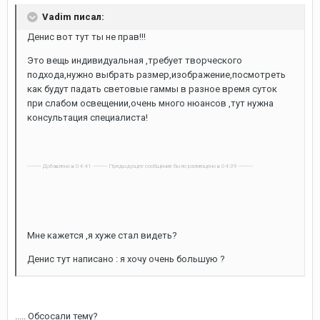
Vadim писал:
Денис вот тут ты не прав!!!
Это вещь индивидуальная ,требует творческого
подхода,нужно выбрать размер,изображение,посмотреть
как будут падать световые гаммы в разное время суток
при слабом освещении,очень много нюансов ,тут нужна
консультация специалиста!
---------- Добавлено в 04:41 ---------- Предыдущее сообщение было размещено в 04:39 ----------
Мне кажется ,я хуже стал видеть?
Денис тут написано : я хочу очень большую ?
..... Обсосали тему?