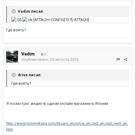
Vadim писал:
[ATTACH=CONFIG]727[/ATTACH]
Где взять?
Vadim
0
Опубликовано:
25 августа 2013
drive писал:
Где взять?
Я посмотрю ,видел в одном онлайн магазине в Японии
http://www.tommykaira.com/tkcars_en/price_en/ze2_en/ze2_ver3_en.
htm