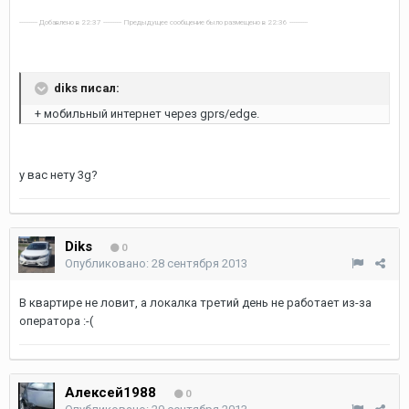
---------- Добавлено в 22:37 ---------- Предыдущее сообщение было размещено в 22:36 ----------
diks писал:
+ мобильный интернет через gprs/edge.
у вас нету 3g?
Diks
0
Опубликовано:
28 сентября 2013
В квартире не ловит, а локалка третий день не работает из-за
оператора :-(
Алексей1988
0