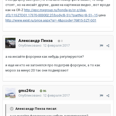
стоят , но на инсайт другие , даже на картинках видно , вот вроде
как на CR-Z
http://epc.mxgroup.ru/honda-jp/cr-z/daa-
zf2/11SZTD01:17370-003002:2f/body/B-51/?partNo=B-51--15
цена
http://www.exist.ru/price.aspx?sr=-4&pcode=76815-SZT-G01
Александр Пенза
0
Опубликовано:
12 февраля 2017
а на инсайте форсунки как нибудь регулируются?
и еще ни кто не загонялся про подогрев форсунок, а то как
мороз за минус 20 так они подмерзают
gms24ru
86
Опубликовано:
12 февраля 2017
Александр Пенза писал:
а на инсайте форсунки как нибудь регулируются?