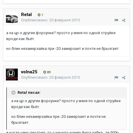
Retal
1
Опубликовано:
20 февраля 2015
а на цр-з другие форсунки? просто у меня по одной струйке
вроде как бьёт.
но блин незамерзайка при -20 замерзает и почти не брызгает.
volna25
89
Опубликовано:
20 февраля 2015
Retal писал:
а на цр-з другие форсунки? просто у меня по одной струйке
вроде как бьёт.
но блин незамерзайка при -20 замерзает и почти не
брызгает.
я когда цену смотрел ,то с начало номер фита забил , те 500р