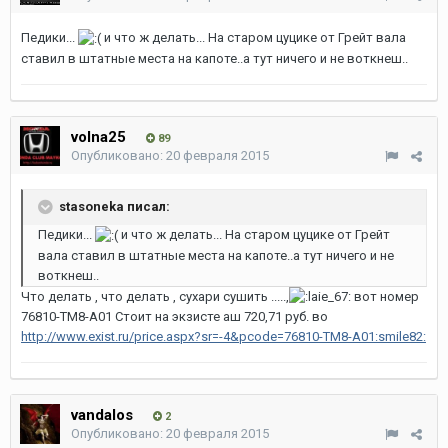
Педики...
и что ж делать... На старом цуцике от Грейт вала
ставил в штатные места на капоте..а тут ничего и не воткнеш..
volna25
89
Опубликовано:
20 февраля 2015
stasoneka писал:
Педики...
и что ж делать... На старом цуцике от Грейт
вала ставил в штатные места на капоте..а тут ничего и не
воткнеш..
Что делать , что делать , сухари сушить .....,
вот номер
76810-TM8-A01 Стоит на экзисте аш 720,71 руб. во
http://www.exist.ru/price.aspx?sr=-4&pcode=76810-TM8-A01:smile82:
vandalos
2
Опубликовано:
20 февраля 2015