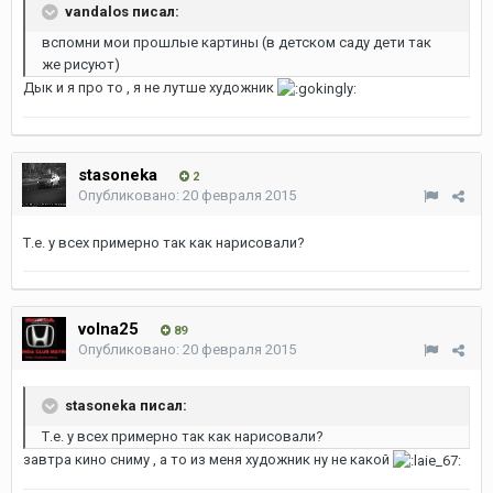
vandalos писал:
вспомни мои прошлые картины (в детском саду дети так
же рисуют)
Дык и я про то , я не лутше художник
stasoneka
2
Опубликовано:
20 февраля 2015
Т.е. у всех примерно так как нарисовали?
volna25
89
Опубликовано:
20 февраля 2015
stasoneka писал:
Т.е. у всех примерно так как нарисовали?
завтра кино сниму , а то из меня художник ну не какой