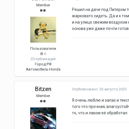
Member
Решил на даче под Питером т
жарковато сидеть. Да и к то
и на улице свежим воздухом н
основа уже даже почти готов
Пользователи
0
20 публикаций
Город:
РФ
Автомобиль:
Honda
Bitzen
Опубликовано:
26 августа 2023
Member
Я очень люблю и запах и текс
того что прочная, влагоустой
то, что и лаком её обработал.