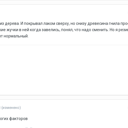
 из дерева. И покрывал лаком сверху, но снизу древесина гнила про
кие жучки в ней когда завелись, понял, что надо сменить. Но я рез
нт нормальный.
3
(изменено)
многих факторов