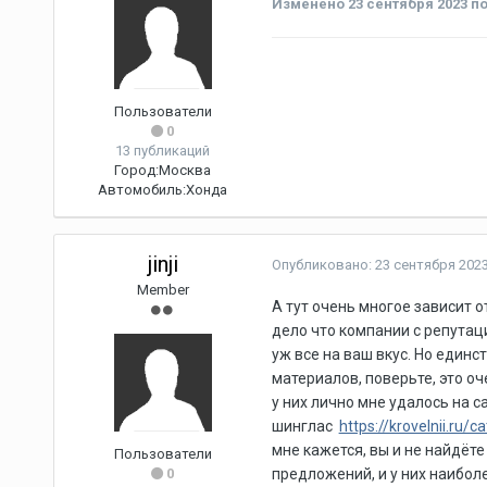
Изменено
23 сентября 2023
по
Пользователи
0
13 публикаций
Город:
Москва
Автомобиль:
Хонда
jinji
Опубликовано:
23 сентября 202
Member
А тут очень многое зависит о
дело что компании с репутац
уж все на ваш вкус. Но единс
материалов, поверьте, это о
у них лично мне удалось на 
шинглас
https://krovelnii.ru/
мне кажется, вы и не найдёт
Пользователи
0
предложений, и у них наибол