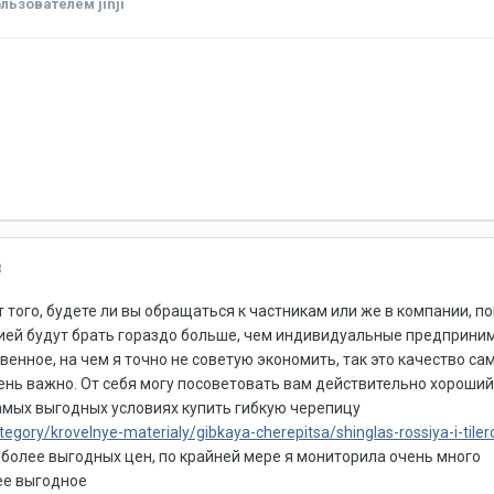
льзователем jinji
3
т того, будете ли вы обращаться к частникам или же в компании, п
ией будут брать гораздо больше, чем индивидуальные предприним
твенное, на чем я точно не советую экономить, так это качество са
чень важно. От себя могу посоветовать вам действительно хороший
самых выгодных условиях купить гибкую черепицу
category/krovelnye-materialy/gibkaya-cherepitsa/shinglas-rossiya-i-tiler
е более выгодных цен, по крайней мере я мониторила очень много
ее выгодное