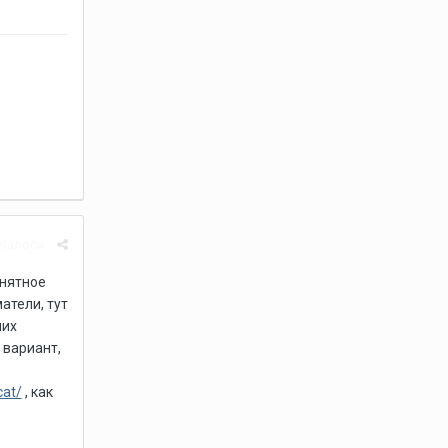
Жалоба
онятное
атели, тут
мих
 вариант,
cat/
, как