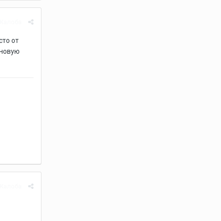
Жалоба
сто от
иновую
Жалоба