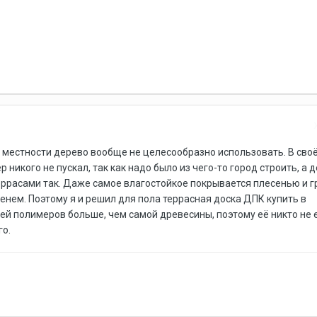
й местности дерево вообще не целесообразно использовать. В сво
р никого не пускал, так как надо было из чего-то город строить, а 
террасами так. Даже самое влагостойкое покрывается плесенью и г
енем. Поэтому я и решил для пола террасная доска ДПК купить в
ней полимеров больше, чем самой древесины, поэтому её никто не е
го.