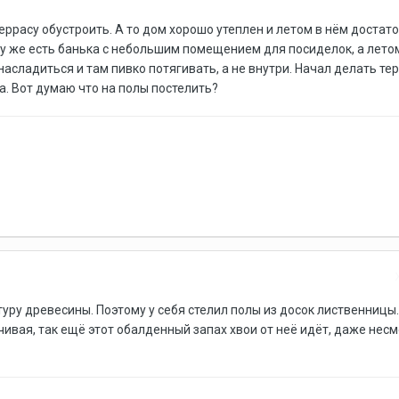
еррасу обустроить. А то дом хорошо утеплен и летом в нём достат
му же есть банька с небольшим помещением для посиделок, а лето
асладиться и там пивко потягивать, а не внутри. Начал делать тер
а. Вот думаю что на полы постелить?
туру древесины. Поэтому у себя стелил полы из досок лиственницы
чивая, так ещё этот обалденный запах хвои от неё идёт, даже несм