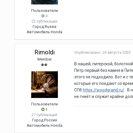
Пользователи
0
22 публикации
Город:
Russia
Автомобиль:
Honda
Rimoldi
Опубликовано:
26 августа 2023
Member
В нашей, питерской, болотно
Пётр первый без камня в Пите
этого не подходило. Вот и с 
которые его поедают со врем
СПб
https://woodgrand.ru/
. В 
не гниёт и служит крайне дол
Пользователи
1
27 публикаций
Город:
Россия
Автомобиль:
Honda