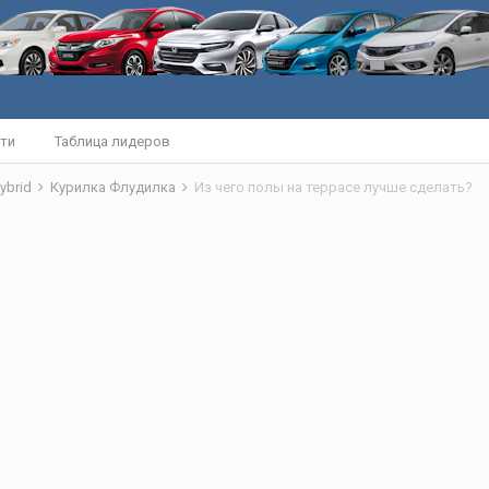
ти
Таблица лидеров
ybrid
Курилка Флудилка
Из чего полы на террасе лучше сделать?