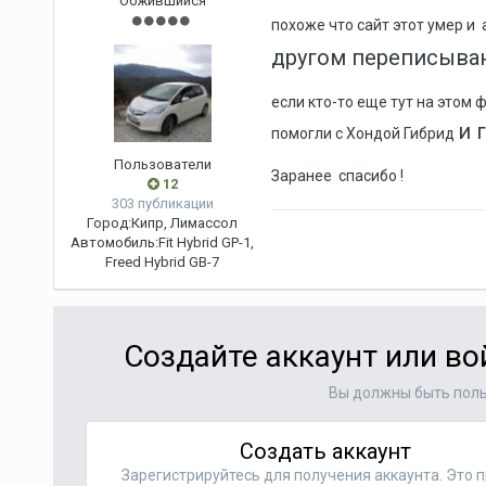
Обжившийся
похоже что сайт этот умер и
другом переписываю
если кто-то еще тут на этом
и 
помогли с Хондой Гибрид
Пользователи
Заранее спасибо !
12
303 публикации
Город:
Кипр, Лимассол
Автомобиль:
Fit Hybrid GP-1,
Freed Hybrid GB-7
Создайте аккаунт или в
Вы должны быть поль
Создать аккаунт
Зарегистрируйтесь для получения аккаунта. Это п