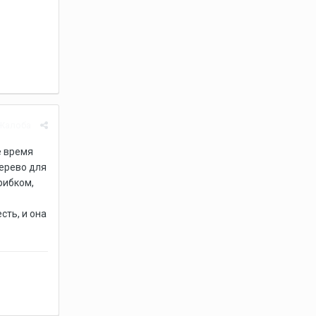
Жалоба
ё время
дерево для
рибком,
сть, и она