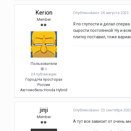
Kerion
Опубликовано:
26 августа 2023
Member
Я по глупости и делал сперва
сырости постоянной. Ну и вся
плитку поставил, тоже вариа
Пользователи
0
24 публикации
Город:
На просторах
России
Автомобиль:
Honda Hybrid
jinji
Опубликовано:
23 сентября 202
Member
А тут все зависит от очень 