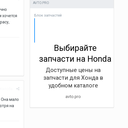
AVTO.PRO
очно
Блок запчастей
м хочется
расу,
Выбирайте
запчасти на Honda
Доступные цены на
запчасти для Хонда в
удобном каталоге
Жалоба
avto.pro
. Она мало
отря на