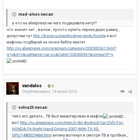
mad-alexs писал:
а что на aliexpress ни чего подешевле нету!?
что значит нет , валом , просто купить переходную рамку ,
допустим тут
http://ksize.ru/perehodnye-ramki/honda
и вот
мафоны подбирай на скока бабла хватит
http://ru.aliexpress.com/premium/category/202003361.html?
g=y&d=n&catName=car-pc&CatId=202003361&isViewCP=y
vandalos
2
Опубликовано:
14 июня 2015
volna25 писал:
Чего его делать , ТВ был вмантирован в мафон
,
вот
http://ru.aliexpress.com/item/2-din-Android-Car-DVD-For-
HONDA-Fit-Right-Hand-Driving-2007-With-TV-3G-
GPS/1480329466.html
антену воткнул и смотри ТВ в пробках ,