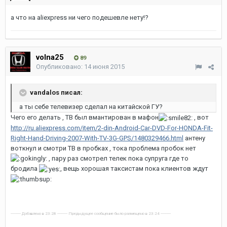
а что на aliexpress ни чего подешевле нету!?
volna25
89
Опубликовано:
14 июня 2015
vandalos писал:
а ты себе телевизер сделал на китайской ГУ?
Чего его делать , ТВ был вмантирован в мафон
, вот
http://ru.aliexpress.com/item/2-din-Android-Car-DVD-For-HONDA-Fit-
Right-Hand-Driving-2007-With-TV-3G-GPS/1480329466.html
антену
воткнул и смотри ТВ в пробках , тока проблема пробок нет
, пару раз смотрел телек пока супруга где то
бродила
, вещь хорошая таксистам пока клиентов ждут
---------- Добавлено в 23:28 ---------- Предыдущее сообщение было размещено в 23:24 ----------