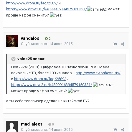
http://www.drom.ru/faq/2589/
и
https://www.drive2.ru/l/4899916394579150321/
может
проще мафон сменить?
vandalos
2
Опубликовано:
14 июня 2015
volna25 писал:
Новинка! (2013). Цифровое ТВ, технология IPTV. Новое
поколение ТВ, более 100 каналов. -
http://www.avtoshev.ru/tv/
и
http://www.drom.ru/faq/2589/
и
https://www.drive2.ru/l/4899916394579150321/
может проще мафон сменить?
а ты себе телевизер сделал на китайской ГУ?
mad-alexs
0
Опубликовано:
14 июня 2015