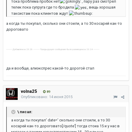
тока проблема пробок нет
, пару раз смотрел
телек пока супруга где то бродила
, вещь хорошая
таксистам пока клиентов ждут
а когда ты покупал, сколько они стоили, а то 30 косарей как-то
дороговато
---------- Добавлено в 23:26 ---------- Предыдущее сообщение было размещено в 23:24 ----------
да и вообще, алиэкспрес какой-то дорогой стал
volna25
89
Опубликовано:
14 июня 2015
\ писал:
а когда ты покупал' date=' сколько они стоили, а то 30
косарей как-то дороговато[/quote'] тогда стоиа 15 и у нас в
магазах с такими характеристиками 15 - 20 и выше