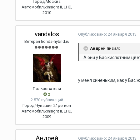
Город:
Москва
Автомобиль:
Insight II, LHD,
2010
vandalos
Опубликовано:
24 января 2013
Ветеран honda-hybrid.ru
Андрей писал:
А они у Вас кислотным цве
у меня синеньким, как у Вас 
Пользователи
2
2 570 публикаций
Город:
Чувашия 21регион
Автомобиль:
Insight II, LHD,
2009
Андрей
Опубликовано:
24 января 2013