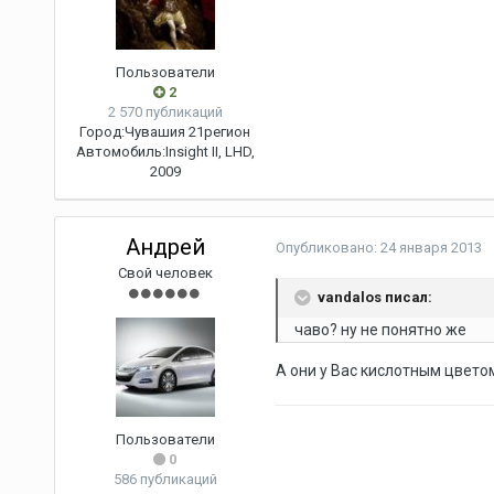
Пользователи
2
2 570 публикаций
Город:
Чувашия 21регион
Автомобиль:
Insight II, LHD,
2009
Андрей
Опубликовано:
24 января 2013
Свой человек
vandalos писал:
чаво? ну не понятно же
А они у Вас кислотным цвето
Пользователи
0
586 публикаций