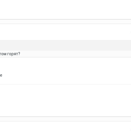
том горят?
же