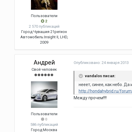
Пользователи
2
2 570 публикаций
Город:
Чувашия 21регион
Автомобиль:
Insight II, LHD,
2009
Андрей
Опубликовано:
24 января 2013
Свой человек
vandalos писал:
нееет, синее, как небо. Д
http://hondahybrid.ru/forum
Между прочем!!!!
Пользователи
0
586 публикаций
Город:
Москва