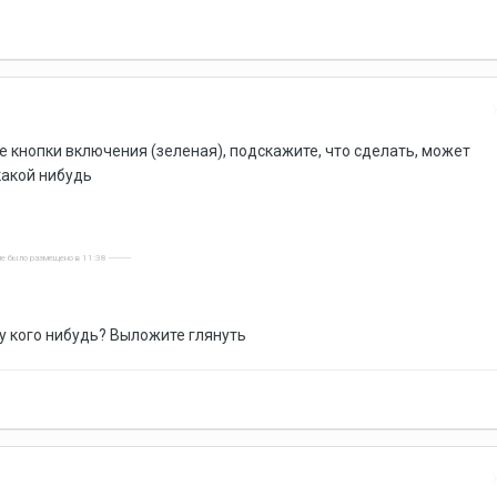
е кнопки включения (зеленая), подскажите, что сделать, может
какой нибудь
е было размещено в 11:38 ----------
у кого нибудь? Выложите глянуть