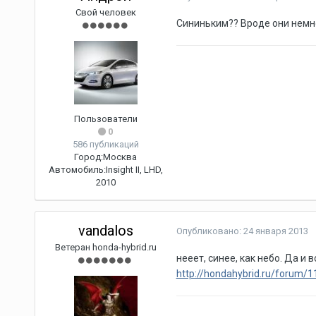
Свой человек
Сининьким?? Вроде они немно
Пользователи
0
586 публикаций
Город:
Москва
Автомобиль:
Insight II, LHD,
2010
vandalos
Опубликовано:
24 января 2013
Ветеран honda-hybrid.ru
нееет, синее, как небо. Да и
http://hondahybrid.ru/forum/11