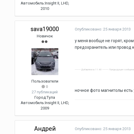
Автомобиль:
Insight II, LHD,
2010
sava19000
Опубликовано:
25 января 2013
Новичок
у меня вообще не горят, кром
предохранитель или провод 
---------- Добавлено в 11:40 ---------- Предыдущее сообщени
Пользователи
0
ночное фото магнитолы есть 
27 публикаций
Город:
Тула
Автомобиль:
Insight II, LHD,
2009
Андрей
Опубликовано:
25 января 2013