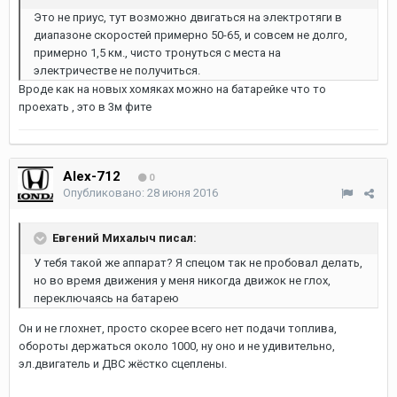
Это не приус, тут возможно двигаться на электротяги в
диапазоне скоростей примерно 50-65, и совсем не долго,
примерно 1,5 км., чисто тронуться с места на
электричестве не получиться.
Вроде как на новых хомяках можно на батарейке что то
проехать , это в 3м фите
Alex-712
0
Опубликовано:
28 июня 2016
Евгений Михалыч писал:
У тебя такой же аппарат? Я спецом так не пробовал делать,
но во время движения у меня никогда движок не глох,
переключаясь на батарею
Он и не глохнет, просто скорее всего нет подачи топлива,
обороты держаться около 1000, ну оно и не удивительно,
эл.двигатель и ДВС жёстко сцеплены.