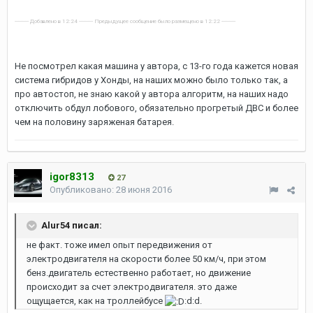
---------- Добавлено в 12:24 ---------- Предыдущее сообщение было размещено в 12:22 ----------
Не посмотрел какая машина у автора, с 13-го года кажется новая
система гибридов у Хонды, на наших можно было только так, а
про автостоп, не знаю какой у автора алгоритм, на наших надо
отключить обдул лобового, обязательно прогретый ДВС и более
чем на половину заряженая батарея.
igor8313
27
Опубликовано:
28 июня 2016
Alur54 писал:
не факт. тоже имел опыт передвижения от
электродвигателя на скорости более 50 км/ч, при этом
бенз.двигатель естественно работает, но движение
происходит за счет электродвигателя. это даже
ощущается, как на троллейбусе
:d:d.