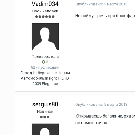
Vadim034
Опубликовано:
5 марта 2013
Свой человек
Не пойму... речь про блок-фар
Пользователи
3
827 публикаций
Город:
Набережные Челны
Автомобиль:
Insight II, LHD,
2009 Elegance
sergius80
Опубликовано:
5 марта 2013
Новичок
.Открываешь багажник, рядом
не помню точно.