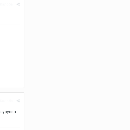
Жалоба
Жалоба
 шурупов