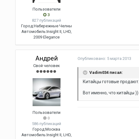
Пользователи
3
827 публикаций
Город:
Набережные Челны
Автомобиль:
Insight II, LHD,
2009 Elegance
Андрей
Опубликовано:
5 марта 2013
Свой человек
Vadim034 писал:
Китайцы готовые продают. 
Вот именно, что китайцы ))
Пользователи
0
586 публикаций
Город:
Москва
Автомобиль:
Insight II, LHD,