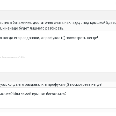
астик в багажнике, достаточно снять накладку , под крышкой 5двер
и, и ненадо будет лишнего разбирать.
л, когда его раздавали, я профукал ((( посмотреть негде!
е было размещено в 14:26 ----------
нуал, когда его раздавали, я профукал ((( посмотреть негде!
 нижнее? Или самой крышки багажника?