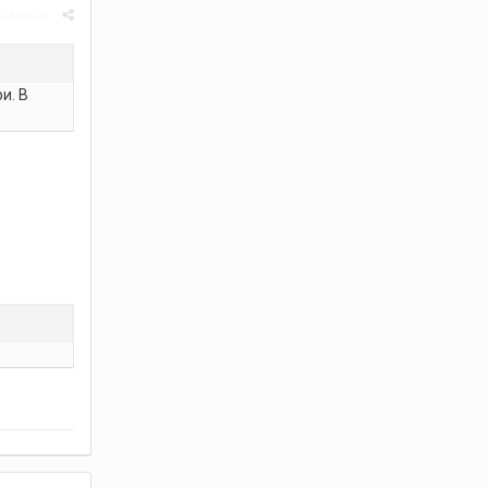
Жалоба
и. В