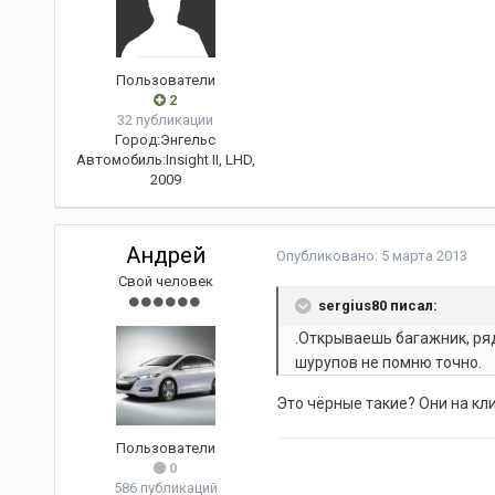
Пользователи
2
32 публикации
Город:
Энгельс
Автомобиль:
Insight II, LHD,
2009
Андрей
Опубликовано:
5 марта 2013
Свой человек
sergius80 писал:
.Открываешь багажник, ряд
шурупов не помню точно.
Это чёрные такие? Они на кл
Пользователи
0
586 публикаций