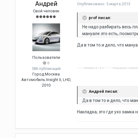
Андрей
Опубликовано:
5 марта 2013
Свой человек
prof писал:
Не надо разбирать весь пл
мануале это есть, посмотр
Да в том то и дело, что мануа
Пользователи
0
586 публикаций
---------- Добавлено в 14:27 ---------- Предыдущее сообщени
Город:
Москва
Автомобиль:
Insight II, LHD,
2010
Андрей писал:
Да в том то и дело, что ма
Накладка, это где ухо замка