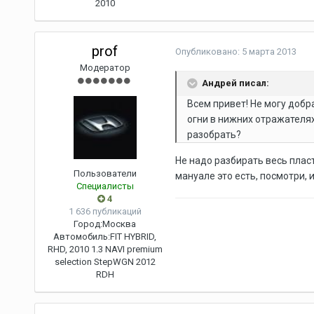
2010
prof
Опубликовано:
5 марта 2013
Модератор
Андрей писал:
Всем привет! Не могу добр
огни в нижних отражателях
разобрать?
Не надо разбирать весь пласт
Пользователи
мануале это есть, посмотри, 
Специалисты
4
1 636 публикаций
Город:
Москва
Автомобиль:
FIT HYBRID,
RHD, 2010 1.3 NAVI premium
selection StepWGN 2012
RDH