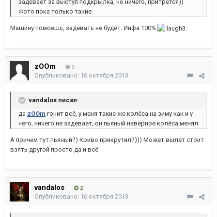
задевает за выступ подкрылка, но ничего, притрется))
Фото пока только такие
Машину помоешь, задевать не будет. Инфа 100%.
zOOm
0
Опубликовано:
16 октября 2013
vandalos писал:
да
zOOm
гонит всё, у меня такие же колёса на зиму как и у
него, ничего не задевает, он пьяный наверное колёса менял
А причем тут пьяный?) Криво прикрутил?))) Может вылет стоит
взять другой просто да и всё
vandalos
2
Опубликовано:
16 октября 2013