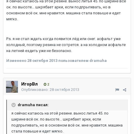
я сейчас катаюсь на этой резине. вынос литья 45. по ширине всё
ок. по высоте... шкрябает арки, если подпрыгивать, но в
основном всё ок. мне нравится. машина стала повыше и едет
мягко.
P.s. я не стал ждать когда появится лёд или снег. асфальт уже
холодный, поэтому резина не сотрется. а на холодном асфальте
на летней ездить уже не безопасно.
Изменено
28 октября 2013
пользователем dramuha
ИгорВл
2
Опубликовано:
28 октября 2013
dramuha писал:
я сейчас катаюсь на этой резине. вынос литья 45. по
ширине всё ок. по высоте... шкрябает арки, если
подпрыгивать, но в основном всё ок. мне нравится. машина
стала повыше и едет мягко.