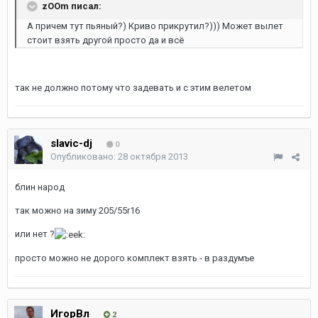
zOOm писал:
А причем тут пьяный?) Криво прикрутил?))) Может вылет
стоит взять другой просто да и всё
так не должно потому что задевать и с этим велетом
slavic-dj
0
Опубликовано:
28 октября 2013
блин народ
так можно на зиму 205/55r16
или нет ?
просто можно не дорого комплект взять - в раздумъе
ИгорВл
2