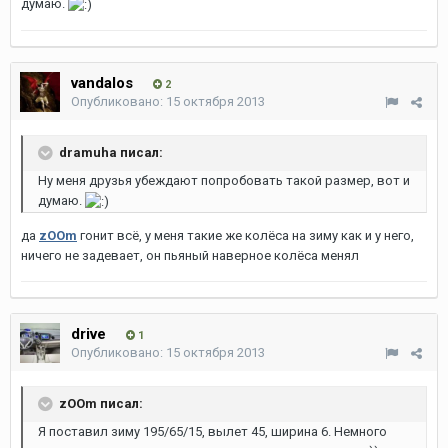
думаю.
vandalos
2
Опубликовано:
15 октября 2013
dramuha писал:
Ну меня друзья убеждают попробовать такой размер, вот и
думаю.
да
zOOm
гонит всё, у меня такие же колёса на зиму как и у него,
ничего не задевает, он пьяный наверное колёса менял
drive
1
Опубликовано:
15 октября 2013
zOOm писал:
Я поставил зиму 195/65/15, вылет 45, ширина 6. Немного