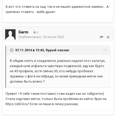
А вот что ставить на зад, так и не нашел адекватной замены... А
оригинал ставить - жаба душит.
Garm
0
Опубликовано:
30 июля 2020
07.11.2014 в 15:43,
бурый
сказал:
В общем опять я озадачился, реально надоел этот калатун,
каждый шов асфальта чувствую подвеской, еду как будто
на 45 профиле, хотя сейчас 65, кто нибудь пробовал
пружины с фита не гибрида, по моим прикидкам мягче они
должны быть всяко.?
Привет ! Я себе такие поставил,тоже ездил как на табуретке)
Стала ощутимо мягче, только была пробелма их найти, брал на
https://atl24.ru/
! Если че пиши в личку раскажу