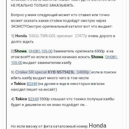
НЕ РЕАЛЬНО ТОЛЬКО ЗАКАЗЫВАТЬ.
Вопрос у меня следующий может кто ставил или точно
может сказать какие стойки подойдут смотрю через
ЭКЗИСТ!!Смотрю оригинальный каталог вот что выдает:
1)
Honda
51611-TM8-G01 оригинал 17477р
очень дорого и
долго ждать
2)
Showa
QH081-105-00
Заменитель оригинала 6500р и на
этом все!!!! но если в поиске начинаю искать
Showa
QH081-
105-00
выдает заменителем каябу
3)
Стойки SR special
KYB NST5423L
14000р
если в поиске
вбить каябу выдает много чего в том числе
и
Tokico
B2349
(на дроме и еще в некоторых магазах
находил пишет на инсайт)
4)
Tokico
B2349
5500р слышал что токико получше каябы
будет и дешевле но не знаю подойдет ли...
Honda
Но если ввожу от фита каталожный номер