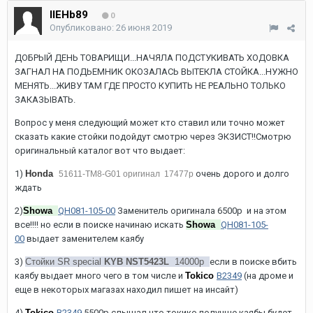
IIEHb89
0
Опубликовано:
26 июня 2019
ДОБРЫЙ ДЕНЬ ТОВАРИЩИ...НАЧЯЛА ПОДСТУКИВАТЬ ХОДОВКА
ЗАГНАЛ НА ПОДЬЕМНИК ОКОЗАЛАСЬ ВЫТЕКЛА СТОЙКА...НУЖНО
МЕНЯТЬ...ЖИВУ ТАМ ГДЕ ПРОСТО КУПИТЬ НЕ РЕАЛЬНО ТОЛЬКО
ЗАКАЗЫВАТЬ.
Вопрос у меня следующий может кто ставил или точно может
сказать какие стойки подойдут смотрю через ЭКЗИСТ!!Смотрю
оригинальный каталог вот что выдает:
1)
Honda
очень дорого и долго
51611-TM8-G01 оригинал 17477р
ждать
2)
Showa
QH081-105-00
Заменитель оригинала 6500р и на этом
все!!!! но если в поиске начинаю искать
Showa
QH081-105-
00
выдает заменителем каябу
3)
Стойки SR special
KYB NST5423L
14000р
если в поиске вбить
каябу выдает много чего в том числе и
Tokico
B2349
(на дроме и
еще в некоторых магазах находил пишет на инсайт)
4)
Tokico
B2349
5500р слышал что токико получше каябы будет