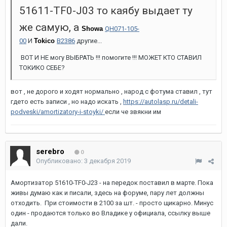
51611-TF0-J03 то каябу выдает ту
же самую, а
Showa
QH071-105-
00
И
Tokico
B2386
другие...
ВОТ И НЕ могу ВЫБРАТЬ !!! помогите !!! МОЖЕТ КТО СТАВИЛ
ТОКИКО СЕБЕ?
вот , не дорого и ходят нормально , народ с фотума ставил , тут
гдето есть записи , но надо искать ,
https://autolasp.ru/detali-
podveski/amortizatory-i-stoyki/
если че звякни им
serebro
0
Опубликовано:
3 декабря 2019
Амортизатор 51610-TF0-J23 - на передок поставил в марте. Пока
живы думаю как и писали, здесь на форуме, пару лет должны
отходить. При стоимости в 2100 за шт. - просто щикарно. Минус
один - продаются только во Владике у официала, ссылку выше
дали.