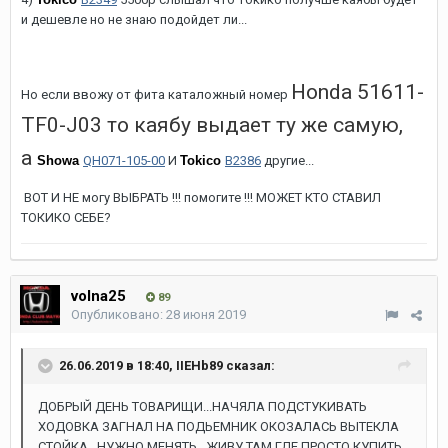
и дешевле но не знаю подойдет ли...
Honda 51611-
Но если ввожу от фита каталожный номер
TF0-J03 то каябу выдает ту же самую,
а
Showa
QH071-105-00
И
Tokico
B2386
другие...
ВОТ И НЕ могу ВЫБРАТЬ !!! помогите !!! МОЖЕТ КТО СТАВИЛ
ТОКИКО СЕБЕ?
volna25
89
Опубликовано:
28 июня 2019
26.06.2019 в 18:40, IIEHb89 сказал:
ДОБРЫЙ ДЕНЬ ТОВАРИЩИ...НАЧЯЛА ПОДСТУКИВАТЬ
ХОДОВКА ЗАГНАЛ НА ПОДЬЕМНИК ОКОЗАЛАСЬ ВЫТЕКЛА
СТОЙКА...НУЖНО МЕНЯТЬ...ЖИВУ ТАМ ГДЕ ПРОСТО КУПИТЬ