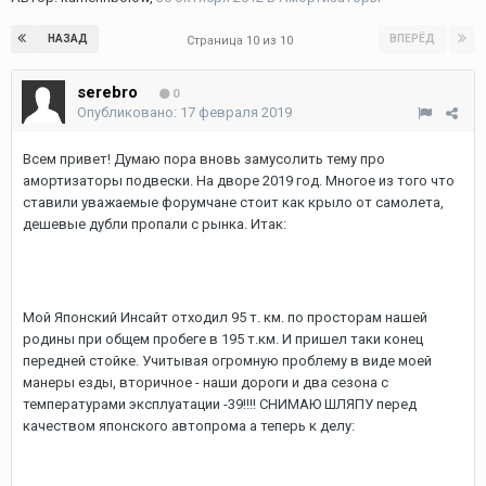
НАЗАД
ВПЕРЁД
Страница 10 из 10
serebro
0
Опубликовано:
17 февраля 2019
Всем привет! Думаю пора вновь замусолить тему про
амортизаторы подвески. На дворе 2019 год. Многое из того что
ставили уважаемые форумчане стоит как крыло от самолета,
дешевые дубли пропали с рынка. Итак:
Мой Японский Инсайт отходил 95 т. км. по просторам нашей
родины при общем пробеге в 195 т.км. И пришел таки конец
передней стойке. Учитывая огромную проблему в виде моей
манеры езды, вторичное - наши дороги и два сезона с
температурами эксплуатации -39!!!! СНИМАЮ ШЛЯПУ перед
качеством японского автопрома а теперь к делу: