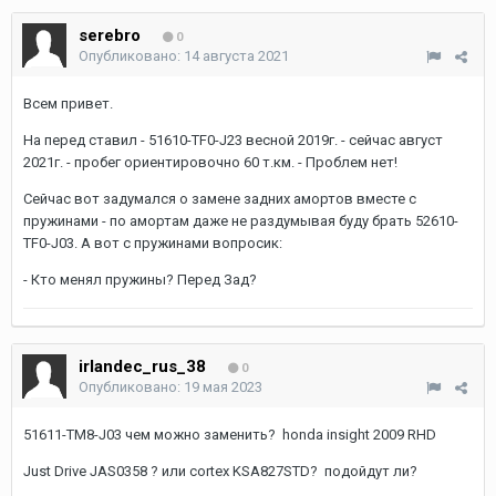
serebro
0
Опубликовано:
14 августа 2021
Всем привет.
На перед ставил - 51610-TF0-J23 весной 2019г. - сейчас август
2021г. - пробег ориентировочно 60 т.км. - Проблем нет!
Сейчас вот задумался о замене задних амортов вместе с
пружинами - по амортам даже не раздумывая буду брать 52610-
TF0-J03. А вот с пружинами вопросик:
- Кто менял пружины? Перед Зад?
irlandec_rus_38
0
Опубликовано:
19 мая 2023
51611-TM8-J03 чем можно заменить? honda insight 2009 RHD
Just Drive JAS0358 ? или cortex KSA827STD? подойдут ли?