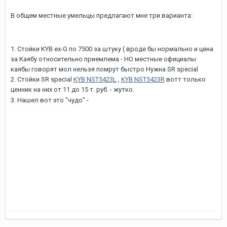
В общем местные умельцы предлагают мне три варианта:
1. Стойки KYB ex-G по 7500 за штуку ( вроде бы нормально и цена
за Каябу относительно приемлема - НО местные официалы
каябы говорят мол нельзя помрут быстро Нужна SR special
2. Стойки SR special
KYB NST5423L
,
KYB NST5423R
вотт только
ценник на них от 11 до 15 т. руб. - жутко.
SHOWA (QH07110500) с фита по 5,5 кило/
3. Нашел вот это "чудо" -
рублей. - думаю подойдут или нет и сколько прослужат?
4. Предлагают еще китайские Optimal - по 3 т.р. - почитал отзывы
даже не рассматриваю.
5. Есть вариант сделать стойку ( с полной разборкой) даже
гарантию дают 20 000 км. или 1 год. но за 3000 руб за штуку что-то
кажется сомнительным удовольствием
Вообщем я на распутье, у кого какие мысли?