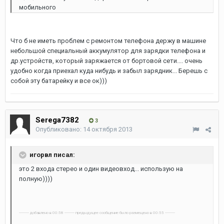
мобильного
Что б не иметь проблем с ремонтом телефона держу в машине
небольшой специальный аккумулятор для зарядки телефона и
др.устройств, который заряжается от бортовой сети.... очень
удобно когда приехал куда нибудь и забыл зарядник... Берешь с
собой эту батарейку и все ок)))
Serega7382
3
Опубликовано:
14 октября 2013
игорвл писал:
это 2 входа стерео и один видеовход... использую на
полную))))
---------- добавлено в 00:58 ---------- предыдущее сообщение было размещено в 00:55 ----------