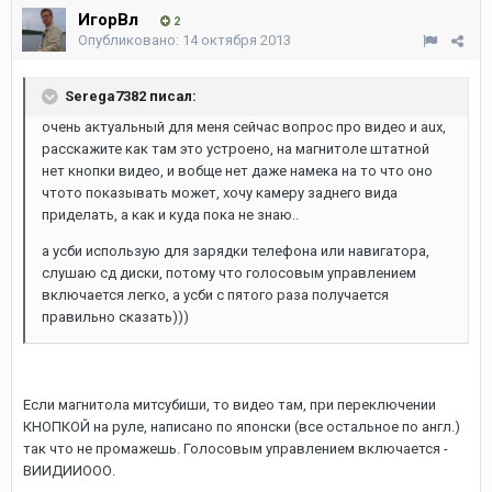
ИгорВл
2
Опубликовано:
14 октября 2013
Serega7382 писал:
очень актуальный для меня сейчас вопрос про видео и aux,
расскажите как там это устроено, на магнитоле штатной
нет кнопки видео, и вобще нет даже намека на то что оно
чтото показывать может, хочу камеру заднего вида
приделать, а как и куда пока не знаю..
а усби использую для зарядки телефона или навигатора,
слушаю сд диски, потому что голосовым управлением
включается легко, а усби с пятого раза получается
правильно сказать)))
Если магнитола митсубиши, то видео там, при переключении
КНОПКОЙ на руле, написано по японски (все остальное по англ.)
так что не промажешь. Голосовым управлением включается -
ВИИДИИООО.