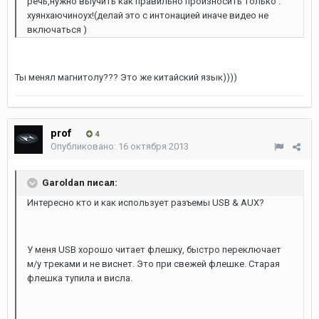
речь,нужно выучить как правильно произносить только :
хуянхаючиноух!(делай это с интонацией иначе видео не
включаться )
Ты менял магнитолу??? Это же китайский язык))))
prof
4
Опубликовано:
16 октября 2013
Garoldan писал:
Интересно кто и как использует разъемы USB & AUX?
У меня USB хорошо читает флешку, быстро переключает
м/у треками и не виснет. Это при свежей флешке. Старая
флешка тупила и висла.