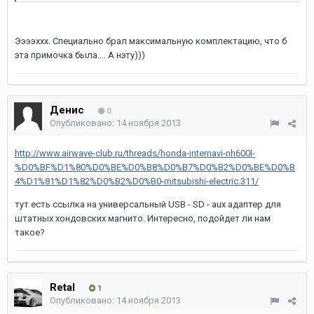
Ээээххх. Специально брал максимальную комплектацию, что б
эта примочка была.... А нэту)))
Денис
0
Опубликовано:
14 ноября 2013
http://www.airwave-club.ru/threads/honda-internavi-nh600l-
%D0%BF%D1%80%D0%BE%D0%B8%D0%B7%D0%B2%D0%BE%D0%B
4%D1%81%D1%82%D0%B2%D0%B0-mitsubishi-electric.311/
тут есть ссылка на универсальный USB - SD - aux адаптер для
штатных хондовских магнито. Интересно, подойдет ли нам
такое?
Retal
1
Опубликовано:
14 ноября 2013