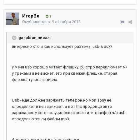
ИгорВл
2
Опубликовано:
9 октября 2013
garoldan писал:
интересно кто и как использует разъемы usb & aux?
у меня usb хорошо читает флешку, быстро переключает м/
у треками и не виснет. это при свежей флешке. старая
флешка тупила и висла.
Usb -еще должен заряжать телефон.но мой sony не
определяет и не заряжает. а вот htc продовца авто
заряжался. у кого получилось сконектить телефон ч/з usb.
определяются ли файлы mp3.
Aux пока применить не получилось.