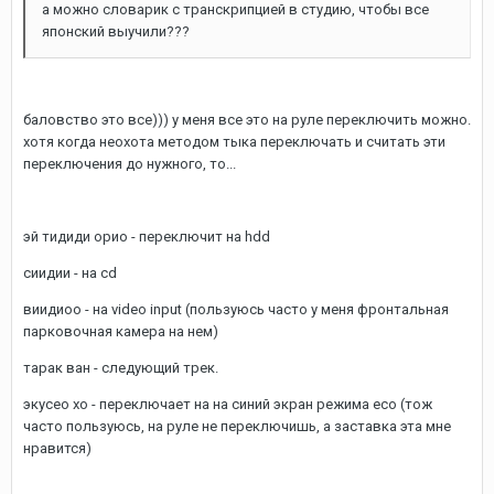
а можно словарик с транскрипцией в студию, чтобы все
японский выучили???
баловство это все))) у меня все это на руле переключить можно.
хотя когда неохота методом тыка переключать и считать эти
переключения до нужного, то...
эй тидиди орио - переключит на hdd
сиидии - на cd
виидиоо - на video input (пользуюсь часто у меня фронтальная
парковочная камера на нем)
тарак ван - следующий трек.
экусео хо - переключает на на синий экран режима eco (тож
часто пользуюсь, на руле не переключишь, а заставка эта мне
нравится)