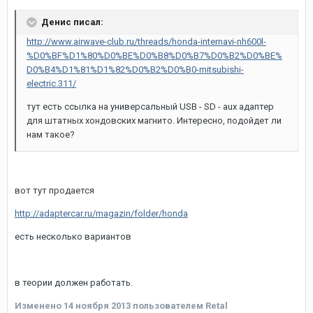
Денис писал:
http://www.airwave-club.ru/threads/honda-internavi-nh600l-
%D0%BF%D1%80%D0%BE%D0%B8%D0%B7%D0%B2%D0%BE%
D0%B4%D1%81%D1%82%D0%B2%D0%B0-mitsubishi-
electric.311/
тут есть ссылка на универсальный USB - SD - aux адаптер
для штатных хондовских магнито. Интересно, подойдет ли
нам такое?
вот тут продается
http://adaptercar.ru/magazin/folder/honda
есть несколько вариантов
в теории должен работать.
Изменено
14 ноября 2013
пользователем Retal