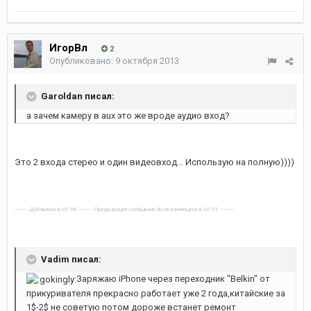
ИгорВл
2
Опубликовано:
9 октября 2013
Garoldan писал:
а зачем камеру в aux это же вроде аудио вход?
Это 2 входа стерео и один видеовход... Использую на полную))))
---------- Добавлено в 00:58 ---------- Предыдущее сообщение было размещено в 00:55 ----------
Vadim писал:
Заряжаю iPhone через переходник "Belkin" от
прикуривателя прекрасно работает уже 2 года,китайские за
1$-2$ не советую потом дороже встанет ремонт