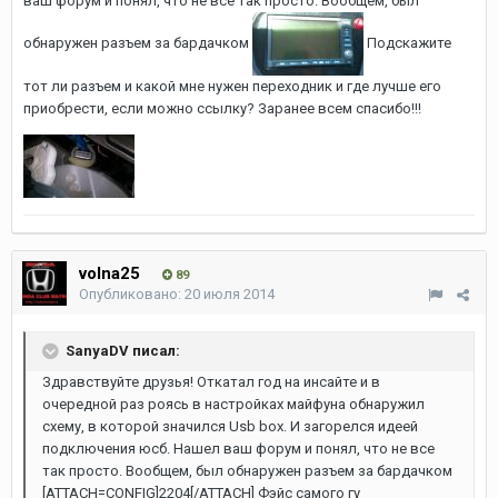
ваш форум и понял, что не все так просто. Вообщем, был
обнаружен разъем за бардачком
Подскажите
тот ли разъем и какой мне нужен переходник и где лучше его
приобрести, если можно ссылку? Заранее всем спасибо!!!
volna25
89
Опубликовано:
20 июля 2014
SanyaDV писал:
Здравствуйте друзья! Откатал год на инсайте и в
очередной раз роясь в настройках майфуна обнаружил
схему, в которой значился Usb box. И загорелся идеей
подключения юсб. Нашел ваш форум и понял, что не все
так просто. Вообщем, был обнаружен разъем за бардачком
[ATTACH=CONFIG]2204[/ATTACH] Фэйс самого гу