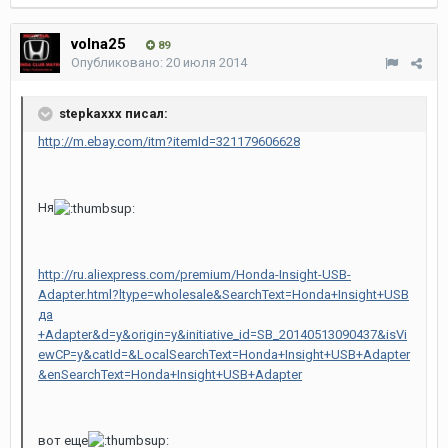
volna25
89
Опубликовано:
20 июля 2014
stepkaxxx писал:
http://m.ebay.com/itm?itemId=321179606628
Ня
http://ru.aliexpress.com/premium/Honda-Insight-USB-
Adapter.html?ltype=wholesale&SearchText=Honda+Insight+USB
да
+Adapter&d=y&origin=y&initiative_id=SB_20140513090437&isVi
ewCP=y&catId=&LocalSearchText=Honda+Insight+USB+Adapter
&enSearchText=Honda+Insight+USB+Adapter
вот еще