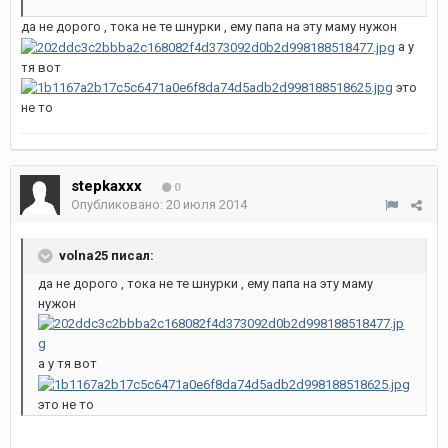
да не дорого , тока не те шнурки , ему папа на эту маму нужон
а у
тя вот
это
не то
stepkaxxx
0
Опубликовано:
20 июля 2014
volna25 писал:
да не дорого , тока не те шнурки , ему папа на эту маму
нужон
а у тя вот
это не то