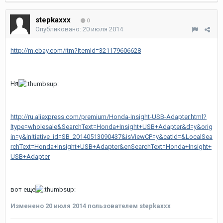
stepkaxxx
0
Опубликовано:
20 июля 2014
http://m.ebay.com/itm?itemId=321179606628
Ня
http://ru.aliexpress.com/premium/Honda-Insight-USB-Adapter.html?
ltype=wholesale&SearchText=Honda+Insight+USB+Adapter&d=y&orig
in=y&initiative_id=SB_20140513090437&isViewCP=y&catId=&LocalSea
rchText=Honda+Insight+USB+Adapter&enSearchText=Honda+Insight+
USB+Adapter
вот еще
Изменено
20 июля 2014
пользователем stepkaxxx