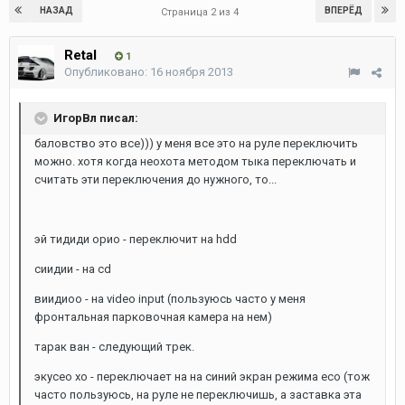
НАЗАД
ВПЕРЁД
Страница 2 из 4
Retal
1
Опубликовано:
16 ноября 2013
ИгорВл писал:
баловство это все))) у меня все это на руле переключить
можно. хотя когда неохота методом тыка переключать и
считать эти переключения до нужного, то...
эй тидиди орио - переключит на hdd
сиидии - на cd
виидиоо - на video input (пользуюсь часто у меня
фронтальная парковочная камера на нем)
тарак ван - следующий трек.
экусео хо - переключает на на синий экран режима eco (тож
часто пользуюсь, на руле не переключишь, а заставка эта