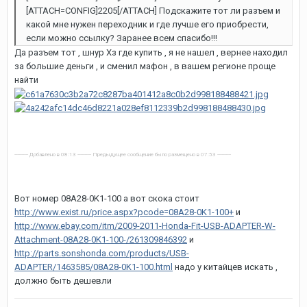
[ATTACH=CONFIG]2205[/ATTACH] Подскажите тот ли разъем и
какой мне нужен переходник и где лучше его приобрести,
если можно ссылку? Заранее всем спасибо!!!
Да разъем тот , шнур Хз где купить , я не нашел , вернее находил
за большие деньги , и сменил мафон , в вашем регионе проще
найти
---------- Добавлено в 08:13 ---------- Предыдущее сообщение было размещено в 07:53 ----------
Вот номер 08A28-0K1-100 а вот скока стоит
http://www.exist.ru/price.aspx?pcode=08A28-0K1-100+
и
http://www.ebay.com/itm/2009-2011-Honda-Fit-USB-ADAPTER-W-
Attachment-08A28-0K1-100-/261309846392
и
http://parts.sonshonda.com/products/USB-
ADAPTER/1463585/08A28-0K1-100.html
надо у китайцев искать ,
должно быть дешевли