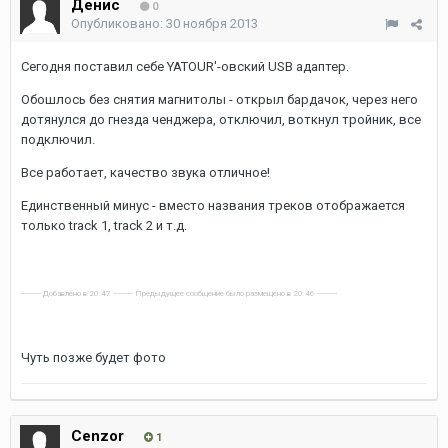
Денис
0
Опубликовано:
30 ноября 2013
Сегодня поставил себе YATOUR'-овский USB адаптер.
Обошлось без снятия магнитолы - открыл бардачок, через него
дотянулся до гнезда ченджера, отключил, воткнул тройник, все
подключил.
Все работает, качество звука отличное!
Единственный минус - вместо названия треков отображается
только track 1, track 2 и т.д.
---------- Добавлено в 20:47 ---------- Предыдущее сообщение было размещено в 20:46 ----------
Чуть позже будет фото
Cenzor
1