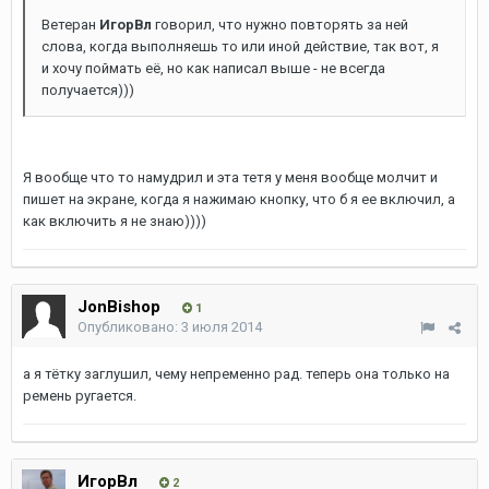
Ветеран
ИгорВл
говорил, что нужно повторять за ней
слова, когда выполняешь то или иной действие, так вот, я
и хочу поймать её, но как написал выше - не всегда
получается)))
Я вообще что то намудрил и эта тетя у меня вообще молчит и
пишет на экране, когда я нажимаю кнопку, что б я ее включил, а
как включить я не знаю))))
JonBishop
1
Опубликовано:
3 июля 2014
а я тётку заглушил, чему непременно рад. теперь она только на
ремень ругается.
ИгорВл
2