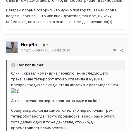
одно и тоже действие, кто-нибудь просматривает взаимосвязь?
Ветеран
ИгорВл
говорил, что нужно повторять за ней слова,
когда выполняешь то или иной действие, так вот, я и хочу
поймать её, но как написал выше - не всегда получается)))
ИгорВл
2
Опубликовано:
3 июля 2014
Cenzor писал:
блин.... сказал команду на переключение следующего
трека, а мне тётя-робот что-то ответила и музыка,
воспроизводимая с сиди, стала играть в 2 раза медленней
)
А так: получается переключится на сиди и на hdd.
Сразу вопрос: когда самостоятельно переключаю трек,
тётя-робот иногда что-то произносит, а иной раз молчит,
хотя делаю одно и тоже действие, кто-нибудь
просматривает взаимосвязь?