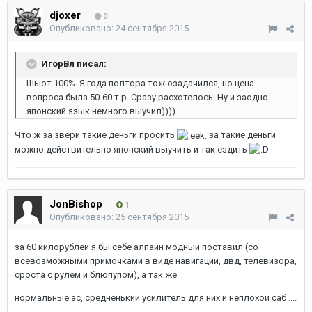
djoxer
0
Опубликовано:
24 сентября 2015
ИгорВл писал:
Шьют 100%. Я года полтора тож озадачился, но цена
вопроса была 50-60 т.р. Сразу расхотелось. Ну и заодно
японский язык немного выучил))))
Что ж за звери такие деньги просить
за такие деньги
можно действительно японский выучить и так ездить
JonBishop
1
Опубликовано:
25 сентября 2015
за 60 килорублей я бы себе алпайн модный поставил (со
всевозможными примочками в виде навигации, двд, телевизора,
сроста с рулём и блюпупом), а так же
нормальные ас, средненький усилитель для них и неплохой саб ....