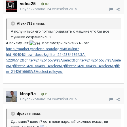
volna25
89
Опубликовано:
24 сентября 2015
Alex-712 писал:
А получиться его потом привязать к машине что бы все
функции сохранились ?
А почему нет
вот смотри скока их много
https://market.yandex.ru/catalog/54836/list?
hid=90404&how=dpop&gfilter=2142384186%3A-
52296512&gfilter=2142616579%3Aselect&gfilter=2142616637%3Asele
ct&gfilter=2142616648%3Aselect&gfilter=2142616649%3Aselect&gfilt
er=2142616663%3Aselect:rolleyes:
ИгорВл
2
Опубликовано:
24 сентября 2015
djoxer писал:
Да ладно? шьют? есть явки пароли? сколько искал, ни