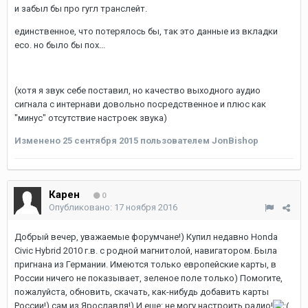
и забыл бы про гугл транслейт.
единственное, что потерялось бы, так это данные из вкладки
eco. но было бы пох...
(хотя я звук себе поставил, но качество выходного аудио
сигнала с интернави довольно посредственное и плюс как
"минус" отсутствие настроек звука)
Изменено
25 сентября 2015
пользователем JonBishop
Карен
0
Опубликовано:
17 ноября 2016
Добрый вечер, уважаемые форумчане!) Купил недавно Honda
Civic Hybrid 2010 г.в. с родной магнитолой, навигатором. Была
пригнана из Германии. Имеются только европейские карты, в
России ничего не показывает, зеленое поле только) Помогите,
пожалуйста, обновить, скачать, как-нибудь добавить карты
России!) сам из Ярославля!) И еще: не могу настроить радио!