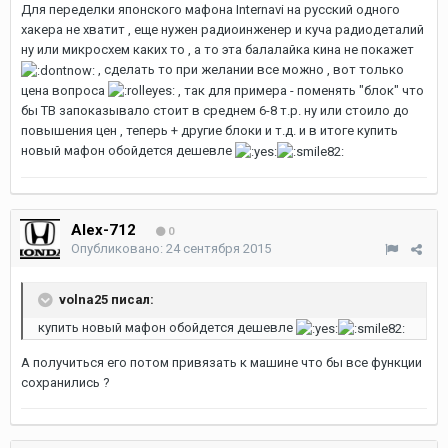
Для переделки японского мафона Internavi на русский одного
хакера не хватит , еще нужен радиоинженер и куча радиодеталий
ну или микросхем каких то , а то эта балалайка кина не покажет
, сделать то при желании все можно , вот только
цена вопроса
, так для примера - поменять "блок" что
бы ТВ запоказывало стоит в среднем 6-8 т.р. ну или стоило до
повышения цен , теперь + другие блоки и т.д. и в итоге купить
новый мафон обойдется дешевле
Alex-712
0
Опубликовано:
24 сентября 2015
volna25 писал:
купить новый мафон обойдется дешевле
А получиться его потом привязать к машине что бы все функции
сохранились ?