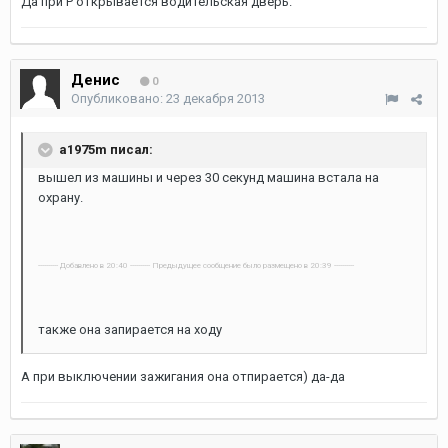
Да при Р открывается водительская дверь.
Денис
0
Опубликовано:
23 декабря 2013
a1975m писал:
вышел из машины и через 30 секунд машина встала на
охрану.
---------- Добавлено в 20:40 ---------- Предыдущее сообщение было размещено в 20:39 ----------
также она запирается на ходу
А при выключении зажигания она отпирается) да-да