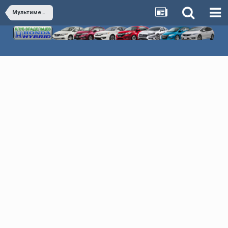
Мультимедиа & Автозвук & Электроника & Сигнализация