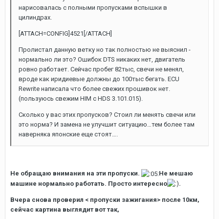
нарисовалась с полными пропусками вспышки в
цилиндрах.
[ATTACH=CONFIG]4521[/ATTACH]
Пролистал данную ветку но так полностью не выяснил -
нормально ли это? Ошибок DTS никаких нет, двигатель
ровно работает. Сейчас пробег 82тыс, свечи не менял,
вроде как иридиевые должны до 100тыс бегать. ECU
Rewrite написала что более свежих прошивок нет.
(пользуюсь свежим HIM с HDS 3.101.015).
Сколько у вас этих пропусков? Стоил ли менять свечи или
это норма? И замена не улучшит ситуацию…тем более там
наверняка японские еще стоят….
Не обращаю внимания на эти пропуски.
Не мешаю
машине нормально работать. Просто интересно
.
Вчера снова проверил < пропуски зажигания> после 10км,
сейчас картина выглядит вот так,