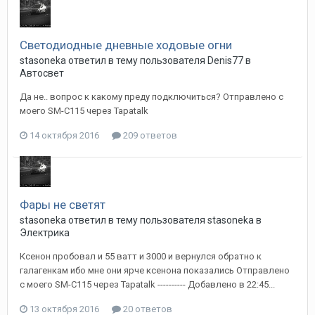
Светодиодные дневные ходовые огни
stasoneka
ответил в тему пользователя
Denis77
в
Автосвет
Да не.. вопрос к какому преду подключиться? Отправлено с
моего SM-C115 через Tapatalk
14 октября 2016
209 ответов
Фары не светят
stasoneka
ответил в тему пользователя
stasoneka
в
Электрика
Ксенон пробовал и 55 ватт и 3000 и вернулся обратно к
галагенкам ибо мне они ярче ксенона показались Отправлено
с моего SM-C115 через Tapatalk ---------- Добавлено в 22:45...
13 октября 2016
20 ответов