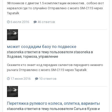
98 поников с двигом 1.5 комплектации екзекютив.. собсно вот
нарвался где то случайно Отправлено с моего SM-C115 через
Tapatalk
6 июля 2016
46 ответов
может создадим базу по подвеске
stasoneka
ответил в тему пользователя
stasoneka
в
Ходовая, тормоза, управление
Скажите кто знает код передних салентов переднего нижнего
рычага Отправлено с моего SM-C115 через Tapatalk
17 июня 2016
10 ответов
Перетяжка рулевого колеса, оплетка, варианты
stasoneka
ответил в тему пользователя
Сатья
в
Кузов и