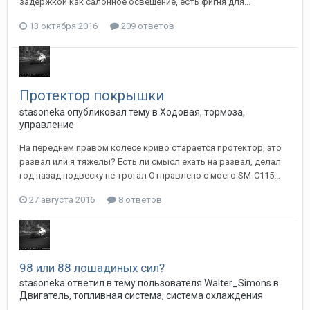
задержкой как салонное освещение, есть фигня для...
13 октября 2016
209 ответов
Протектор покрышки
stasoneka
опубликовал тему в
Ходовая, тормоза,
управление
На переднем правом колесе криво старается протектор, это
развал или я тяжелы? Есть ли смысл ехать на развал, делал
год назад подвеску не трогал Отправлено с моего SM-C115...
27 августа 2016
8 ответов
98 или 88 лошадиных сил?
stasoneka
ответил в тему пользователя
Walter_Simons
в
Двигатель, топливная система, система охлаждения