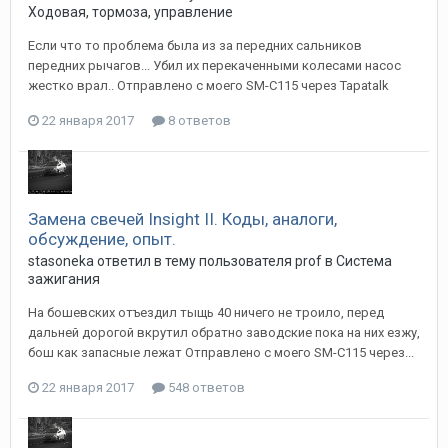
Ходовая, тормоза, управление
Если что то проблема была из за передних сальников
передних рычагов... Убил их перекаченными колесами насос
жестко врал.. Отправлено с моего SM-C115 через Tapatalk
22 января 2017
8 ответов
Замена свечей Insight II. Коды, аналоги,
обсуждение, опыт.
stasoneka
ответил в тему пользователя
prof
в
Система
зажигания
На бошевских отъездил тыщь 40 ничего не троило, перед
дальней дорогой вкрутил обратно заводские пока на них езжу,
бош как запасные лежат Отправлено с моего SM-C115 через...
22 января 2017
548 ответов