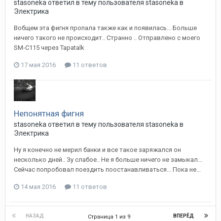
stasoneka
ответил в тему пользователя
stasoneka
в
Электрика
Вобщем эта фигня пропала также как и появилась... Больше
ничего такого не происходит.. Странно .. Отправлено с моего
SM-C115 через Tapatalk
17 мая 2016
11 ответов
Непонятная фигня
stasoneka
ответил в тему пользователя
stasoneka
в
Электрика
Ну я конечно не мерил банки и все такое заряжался он
несколько дней.. Зу слабое.. Не я больше ничего не замыкал...
Сейчас попробовал поездить поостанавливаться... Пока не...
14 мая 2016
11 ответов
НАЗАД
ВПЕРЁД
Страница 1 из 9